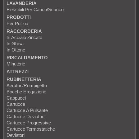
LAVANDERIA
Flessibili Per Carico/scarico
PRODOTTI
Per Pulizia
RACCORDERIA
In Acciaio Zincato
In Ghisa
In Ottone
RISCALDAMENTO
Minuterie
ATTREZZI
RUBINETTERIA
Aeratori/Rompigetto
Bocche Erogazione
Cappucci
Cartucce
Cartucce A Pulsante
Cartucce Deviatrici
Cartucce Progressive
Cartucce Termostatiche
Deviatori