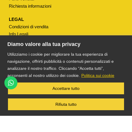
Richiesta informazioni
LEGAL
Condizioni di vendita
Info Legali
Note Legali
Diamo valore alla tua privacy
Privacy
Utilizziamo i cookie per migliorare la tua esperienza di
navigazione, offrirti pubblicità o contenuti personalizzati e
analizzare il nostro traffico. Cliccando “Accetta tutti”,
acconsenti al nostro utilizzo dei cookie.
Politica sui cookie
®
TS DACOM
S.R.L. UNIPERSONALE P. IVA
Accettare tutto
03055900231 © COPYRIGHT 2025 TUTTI I
DIRITTI RISERVATI
Rifiuta tutto