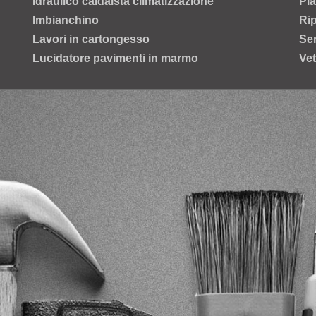
Idraulico caldaista climatizzazione
Pia
Imbianchino
Rip
Lavori in cartongesso
Ser
Lucidatore pavimenti in marmo
Vet