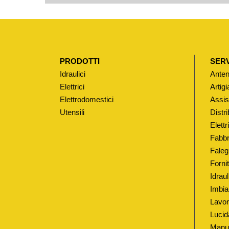
PRODOTTI
SERV
Idraulici
Anten
Elettrici
Artigi
Elettrodomestici
Assis
Utensili
Distri
Elett
Fabbr
Faleg
Fornit
Idrau
Imbia
Lavor
Lucid
Manut