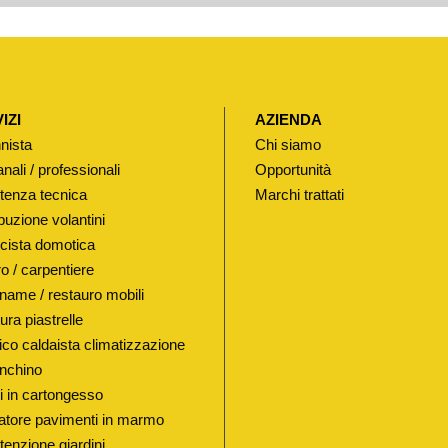
IZI
AZIENDA
nista
Chi siamo
anali / professionali
Opportunità
tenza tecnica
Marchi trattati
buzione volantini
ricista domotica
o / carpentiere
name / restauro mobili
ura piastrelle
lico caldaista climatizzazione
nchino
i in cartongesso
atore pavimenti in marmo
enzione giardini