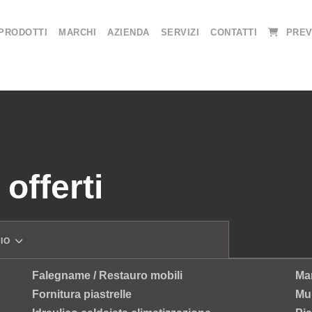
PRODOTTI
MARCHI
AZIENDA
SERVIZI
CONTATTI
PREV
 offerti
ZIO
Falegname / Restauro mobili
Man
Fornitura piastrelle
Mur