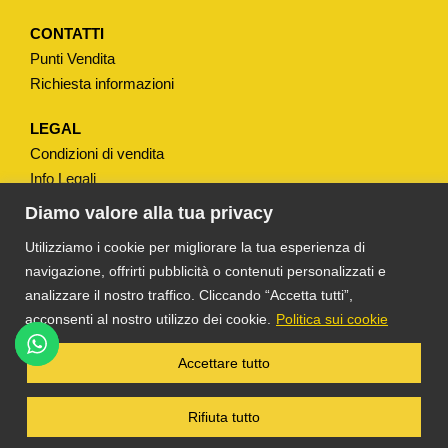
CONTATTI
Punti Vendita
Richiesta informazioni
LEGAL
Condizioni di vendita
Info Legali
Note Legali
Diamo valore alla tua privacy
Privacy
Utilizziamo i cookie per migliorare la tua esperienza di
navigazione, offrirti pubblicità o contenuti personalizzati e
analizzare il nostro traffico. Cliccando “Accetta tutti”,
acconsenti al nostro utilizzo dei cookie.
Politica sui cookie
®
TS DACOM
S.R.L. UNIPERSONALE P. IVA
Accettare tutto
03055900231 © COPYRIGHT 2025 TUTTI I
DIRITTI RISERVATI
Rifiuta tutto