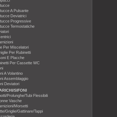
pucci
tucce
tucce A Pulsante
tucce Deviatrici
tucce Progressive
tucce Termostatiche
iatori
entrici
rnizioni
e Per Miscelatori
iglie Per Rubinetti
oni E Placche
inetti Per Cassette WC
ni
oni A Volantino
oni Assemblaggio
oni Deviatori
ARICHI/SIFONI
otti/prolunghe/tubi Flessibili
onne Vasche
rnizioni/Morsetti
tte/Griglie/Gattinare/Tappi
corderia