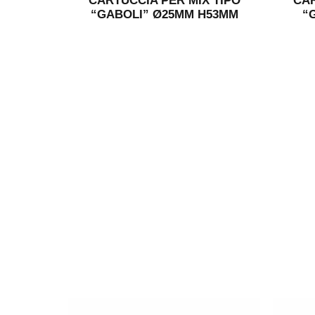
CARTUCCIA PER MIX TIPO
CAR
“GABOLI” Ø25MM H53MM
“