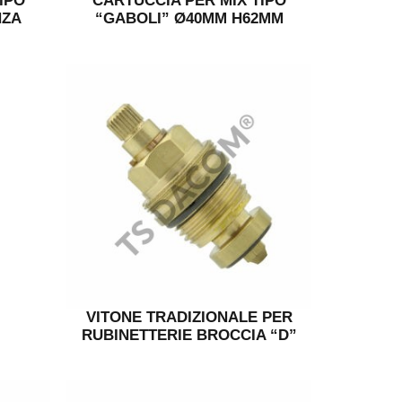
IPO
CARTUCCIA PER MIX TIPO
NZA
“GABOLI” Ø40MM H62MM
VITONE TRADIZIONALE PER
RUBINETTERIE BROCCIA “D”