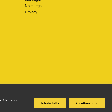
Note Legali
Privacy
co. Cliccando
TTI I DIRITTI RISERVATI
Rifiuta tutto
Accettare tutto