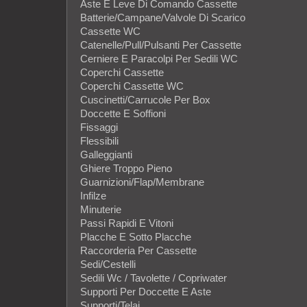
Aste E Leve Di Comando Cassette
Batterie/Campane/Valvole Di Scarico
Cassette WC
Catenelle/Pull/Pulsanti Per Cassette
Cerniere E Paracolpi Per Sedili WC
Coperchi Cassette
Coperchi Cassette WC
Cuscinetti/Carrucole Per Box
Doccette E Soffioni
Fissaggi
Flessibili
Galleggianti
Ghiere Troppo Pieno
Guarnizioni/Flap/Membrane
Infilze
Minuterie
Passi Rapidi E Vitoni
Placche E Sotto Placche
Raccorderia Per Cassette
Sedi/Cestelli
Sedili Wc / Tavolette / Copriwater
Supporti Per Doccette E Aste
Supporti/Telai