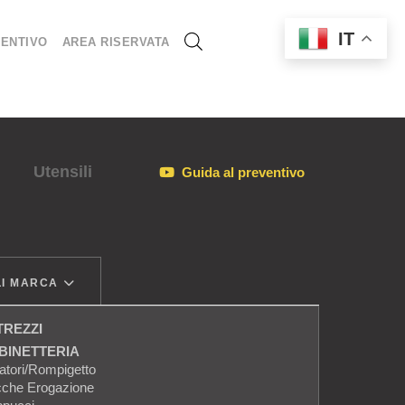
IT
ENTIVO
AREA RISERVATA
Utensili
Guida al preventivo
I MARCA
TREZZI
BINETTERIA
atori/Rompigetto
che Erogazione