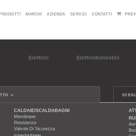
PRODOTTI
MARCHI
AZIENDA
SERVIZI
CONTATTI
PREV
Elettrici
Elettrodomestici
OTTO
SCEGL
CALDAIE/SCALDABAGNI
AT
Membrane
RU
Resistenze
Aer
Valvole Di Sicurezza
Boc