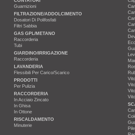
CONTATORI
Cap
Guarnizioni
Car
Car
FILTRAZIONE/ADDOLCIMENTO
Car
Dosatori Di Polifosfati
Car
Filtri Sabbia
Car
GAS GPL/METANO
Dev
Raccorderia
Ecc
Tubi
Gua
GIARDINO/IRRIGAZIONE
Lev
Raccorderia
Man
LAVANDERIA
Ros
Flessibili Per Carico/scarico
Rub
Vito
PRODOTTI
Vit
Per Pulizia
Vit
RACCORDERIA
Vit
In Acciaio Zincato
SC
In Ghisa
Can
In Ottone
Col
RISCALDAMENTO
Gua
Minuterie
Pile
Rac