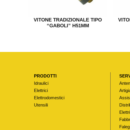
VITONE TRADIZIONALE TIPO
VITO
“GABOLI” H51MM
PRODOTTI
SERV
Idraulici
Anten
Elettrici
Artigi
Elettrodomestici
Assis
Utensili
Distri
Elett
Fabbr
Faleg