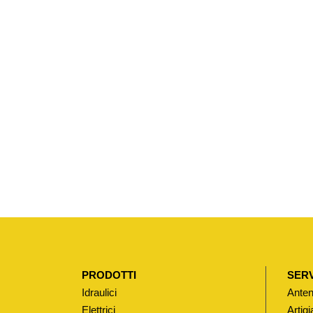
PRODOTTI
SERV
Idraulici
Anten
Elettrici
Artigi