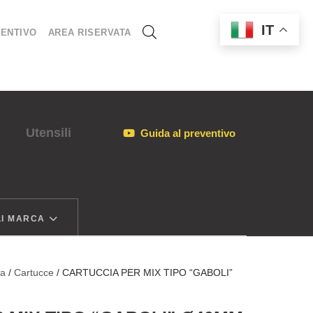
IT
ENTIVO
AREA RISERVATA
Utensili
Guida al preventivo
I MARCA
ia
/
Cartucce
/ CARTUCCIA PER MIX TIPO “GABOLI”