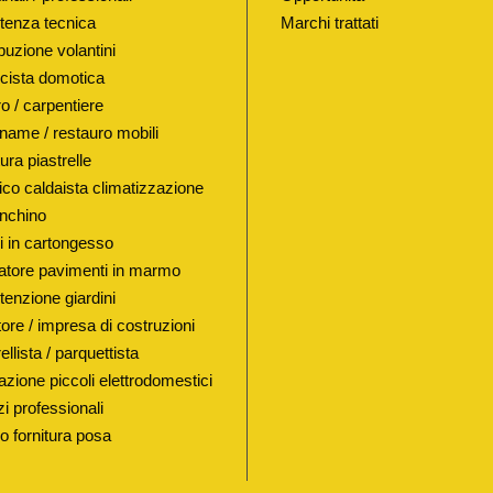
X
tenza tecnica
Marchi trattati
T
buzione volantini
I
ricista domotica
P
o / carpentiere
O
name / restauro mobili
"
ura piastrelle
G
lico caldaista climatizzazione
A
nchino
B
i in cartongesso
atore pavimenti in marmo
O
enzione giardini
L
ore / impresa di costruzioni
I
ellista / parquettista
"
azione piccoli elettrodomestici
Ø
i professionali
4
io fornitura posa
0
M