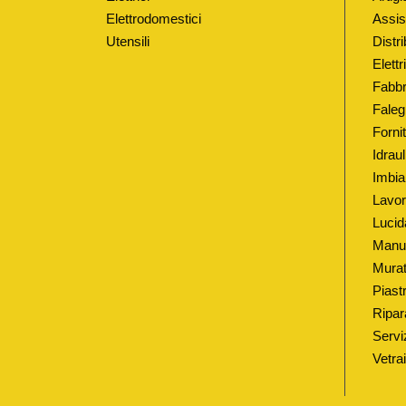
Elettrodomestici
Assis
Utensili
Distri
Elett
Fabbr
Faleg
Fornit
Idrau
Imbia
Lavor
Lucid
Manut
Murat
Piastr
Ripar
Serviz
Vetra