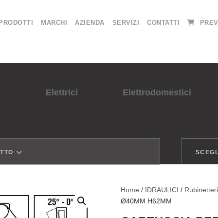
PRODOTTI
MARCHI
AZIENDA
SERVIZI
CONTATTI
PREV
Elettrici
Elettrodomestici
OTTO
SCEGL
Home
/
IDRAULICI
/
Rubinetter
Ø40MM H62MM