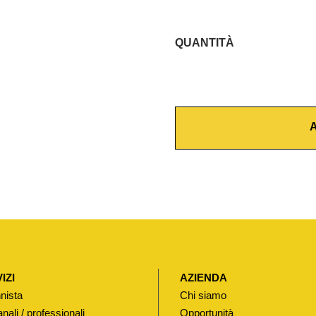
QUANTITÀ
C
A
R
T
A
U
C
C
I
A
P
E
R
IZI
AZIENDA
M
nista
Chi siamo
I
anali / professionali
Opportunità