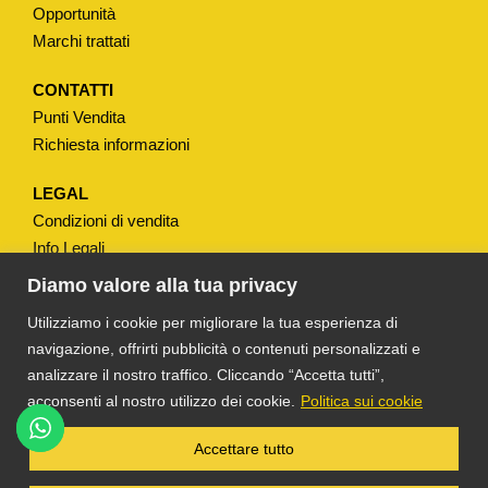
Opportunità
Marchi trattati
CONTATTI
Punti Vendita
Richiesta informazioni
LEGAL
Condizioni di vendita
Info Legali
Note Legali
Diamo valore alla tua privacy
Privacy
Utilizziamo i cookie per migliorare la tua esperienza di
navigazione, offrirti pubblicità o contenuti personalizzati e
analizzare il nostro traffico. Cliccando “Accetta tutti”,
acconsenti al nostro utilizzo dei cookie.
Politica sui cookie
®
TS DACOM
S.R.L. UNIPERSONALE P. IVA
Accettare tutto
03055900231 © COPYRIGHT 2025 TUTTI I