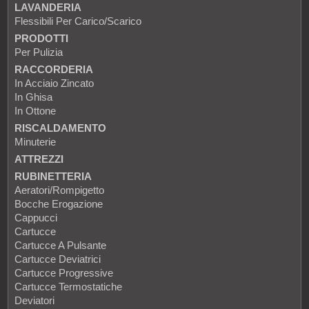
LAVANDERIA
Flessibili Per Carico/scarico
PRODOTTI
Per Pulizia
RACCORDERIA
In Acciaio Zincato
In Ghisa
In Ottone
RISCALDAMENTO
Minuterie
ATTREZZI
RUBINETTERIA
Aeratori/Rompigetto
Bocche Erogazione
Cappucci
Cartucce
Cartucce A Pulsante
Cartucce Deviatrici
Cartucce Progressive
Cartucce Termostatiche
Deviatori