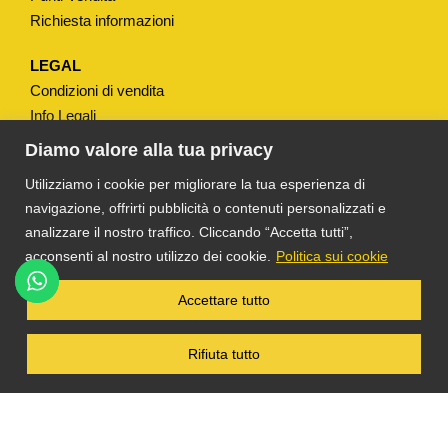
Richiesta informazioni
LEGAL
Condizioni di vendita
Info Legali
Note Legali
Diamo valore alla tua privacy
Privacy
Utilizziamo i cookie per migliorare la tua esperienza di
navigazione, offrirti pubblicità o contenuti personalizzati e
analizzare il nostro traffico. Cliccando “Accetta tutti”,
acconsenti al nostro utilizzo dei cookie.
Politica sui cookie
®
TS DACOM
S.R.L. UNIPERSONALE P. IVA
Accettare tutto
03055900231 © COPYRIGHT 2025 TUTTI I
DIRITTI RISERVATI
Rifiuta tutto