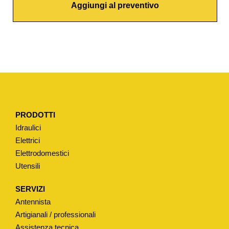
Aggiungi al preventivo
R
I
N
A
C
O
N
L
PRODOTTI
E
Idraulici
V
Elettrici
A
Elettrodomestici
P
Utensili
E
R
SERVIZI
I
Antennista
N
Artigianali / professionali
F
Assistenza tecnica