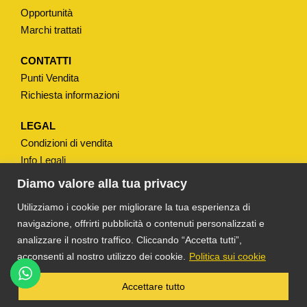
P
Opportunità
O
Marchi trattati
"
K
CONTATTI
Punti Vendita
A
Richiesta informazioni
R
I
LEGAL
B
Condizioni di vendita
A
Info Legali
"
Note Legali
Diamo valore alla tua privacy
M
Privacy
Utilizziamo i cookie per migliorare la tua esperienza di
O
navigazione, offrirti pubblicità o contenuti personalizzati e
D
analizzare il nostro traffico. Cliccando “Accetta tutti”,
.
acconsenti al nostro utilizzo dei cookie.
Politica sui cookie
"
S
®
TS DACOM
S.R.L. UNIPERSONALE P. IVA
Accettare tutto
03055900231 © COPYRIGHT 2025 TUTTI I
U