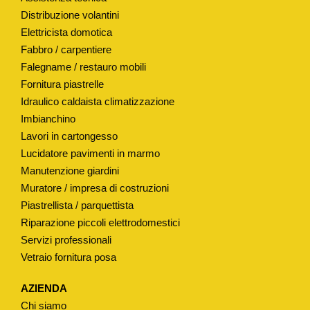
Distribuzione volantini
I
Elettricista domotica
L
Fabbro / carpentiere
Z
Falegname / restauro mobili
A
Fornitura piastrelle
C
Idraulico caldaista climatizzazione
A
Imbianchino
S
Lavori in cartongesso
S
Lucidatore pavimenti in marmo
E
Manutenzione giardini
T
Muratore / impresa di costruzioni
T
Piastrellista / parquettista
A
Riparazione piccoli elettrodomestici
Servizi professionali
W
Vetraio fornitura posa
C
T
AZIENDA
I
Chi siamo