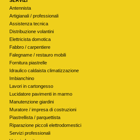
SERVIZI
T
Antennista
I
Artigianali / professionali
P
Assistenza tecnica
Distribuzione volantini
O
Elettricista domotica
"
Fabbro / carpentiere
Z
Falegname / restauro mobili
U
Fornitura piastrelle
C
Idraulico caldaista climatizzazione
C
Imbianchino
H
Lavori in cartongesso
E
Lucidatore pavimenti in marmo
T
Manutenzione giardini
T
Muratore / impresa di costruzioni
I
Piastrellista / parquettista
"
Riparazione piccoli elettrodomestici
Servizi professionali
H