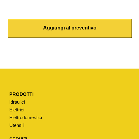
I
T
O
Aggiungi al preventivo
N
E
T
R
A
D
I
Z
PRODOTTI
I
Idraulici
O
Elettrici
N
Elettrodomestici
A
Utensili
L
E