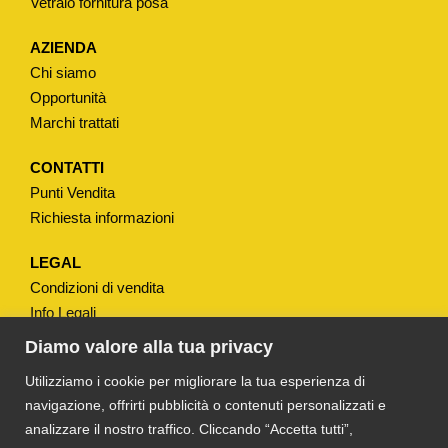
Vetraio fornitura posa
5
0
AZIENDA
M
Chi siamo
M
Opportunità
q
Marchi trattati
u
a
CONTATTI
Punti Vendita
n
Richiesta informazioni
t
i
LEGAL
t
Condizioni di vendita
à
Info Legali
Note Legali
Diamo valore alla tua privacy
Privacy
Utilizziamo i cookie per migliorare la tua esperienza di
navigazione, offrirti pubblicità o contenuti personalizzati e
analizzare il nostro traffico. Cliccando “Accetta tutti”,