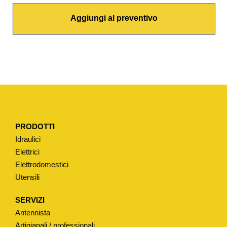
O
Aggiungi al preventivo
N
E
T
R
A
D
I
Z
PRODOTTI
I
Idraulici
O
Elettrici
N
Elettrodomestici
A
Utensili
L
E
SERVIZI
T
Antennista
I
Artigianali / professionali