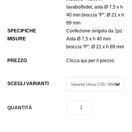
lavabo/bidet, asta Ø 7,5 x h
40 mm broccia “P”, Ø 21 x h
89 mm
SPECIFICHE
Confezione singola da 1pz
MISURE
Asta Ø 7,5 x h 40 mm
broccia “P”, Ø 21 x h 89 mm
PREZZO
Clicca qui per il prezzo
SCEGLI VARIANTI
QUANTITÀ
V
I
T