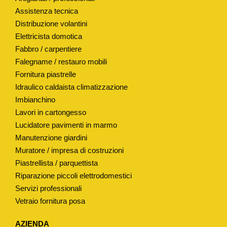
P
Assistenza tecnica
Distribuzione volantini
O
Elettricista domotica
"
Fabbro / carpentiere
S
Falegname / restauro mobili
T
Fornitura piastrelle
E
Idraulico caldaista climatizzazione
L
Imbianchino
L
Lavori in cartongesso
A
Lucidatore pavimenti in marmo
"
Manutenzione giardini
H
Muratore / impresa di costruzioni
8
Piastrellista / parquettista
9
Riparazione piccoli elettrodomestici
Servizi professionali
M
Vetraio fornitura posa
M
q
AZIENDA