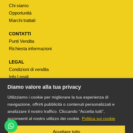
u
Chi siamo
a
Opportunità
n
Marchi trattati
t
i
CONTATTI
Punti Vendita
t
Richiesta informazioni
à
LEGAL
Condizioni di vendita
Info Legali
Note Legali
Diamo valore alla tua privacy
Privacy
Utilizziamo i cookie per migliorare la tua esperienza di
navigazione, offrirti pubblicità o contenuti personalizzati e
analizzare il nostro traffico. Cliccando “Accetta tutti”,
acconsenti al nostro utilizzo dei cookie.
Politica sui cookie
®
TS DACOM
S.R.L. UNIPERSONALE P. IVA
Accettare tutto