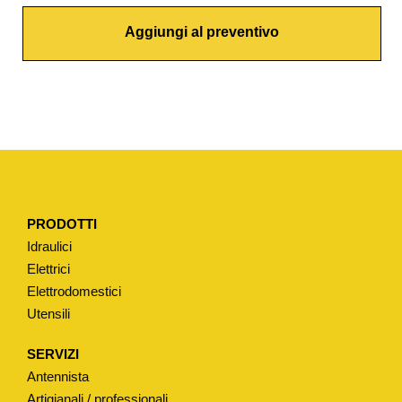
O
Aggiungi al preventivo
N
E
T
R
A
D
I
Z
PRODOTTI
I
Idraulici
O
Elettrici
N
Elettrodomestici
A
Utensili
L
E
SERVIZI
T
Antennista
I
Artigianali / professionali