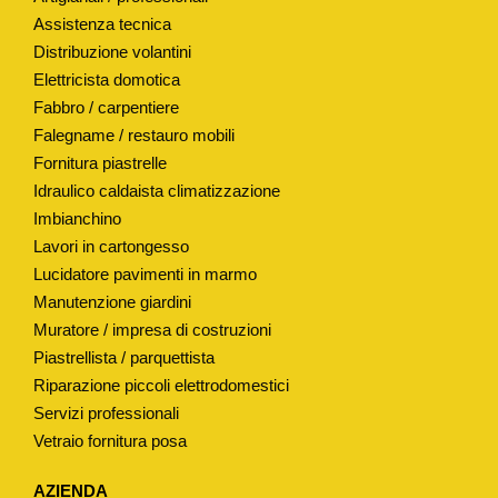
P
Assistenza tecnica
Distribuzione volantini
O
Elettricista domotica
"
Fabbro / carpentiere
S
Falegname / restauro mobili
T
Fornitura piastrelle
E
Idraulico caldaista climatizzazione
L
Imbianchino
L
Lavori in cartongesso
A
Lucidatore pavimenti in marmo
"
Manutenzione giardini
H
Muratore / impresa di costruzioni
8
Piastrellista / parquettista
2
Riparazione piccoli elettrodomestici
Servizi professionali
M
Vetraio fornitura posa
M
q
AZIENDA