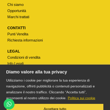
u
Chi siamo
a
Opportunità
n
Marchi trattati
t
i
CONTATTI
Punti Vendita
t
Richiesta informazioni
à
LEGAL
Condizioni di vendita
Info Legali
Note Legali
Diamo valore alla tua privacy
Privacy
Utilizziamo i cookie per migliorare la tua esperienza di
navigazione, offrirti pubblicità o contenuti personalizzati e
analizzare il nostro traffico. Cliccando “Accetta tutti”,
acconsenti al nostro utilizzo dei cookie.
Politica sui cookie
®
TS DACOM
S.R.L. UNIPERSONALE P. IVA
Accettare tutto