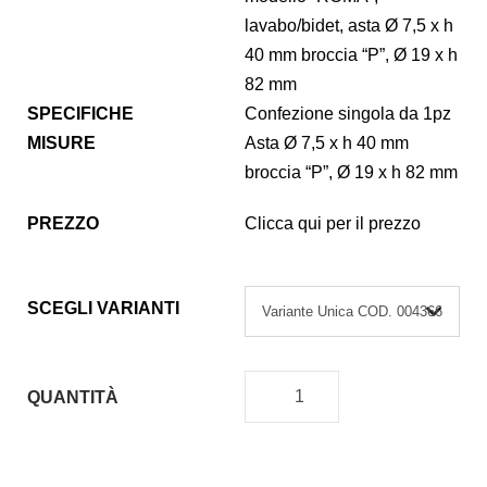
lavabo/bidet, asta Ø 7,5 x h
40 mm broccia “P”, Ø 19 x h
82 mm
SPECIFICHE
Confezione singola da 1pz
MISURE
Asta Ø 7,5 x h 40 mm
broccia “P”, Ø 19 x h 82 mm
PREZZO
Clicca qui per il prezzo
SCEGLI VARIANTI
QUANTITÀ
V
I
T