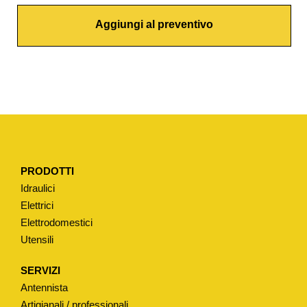
O
Aggiungi al preventivo
N
E
T
R
A
D
I
Z
PRODOTTI
I
Idraulici
O
Elettrici
N
Elettrodomestici
A
Utensili
L
E
SERVIZI
T
Antennista
I
Artigianali / professionali