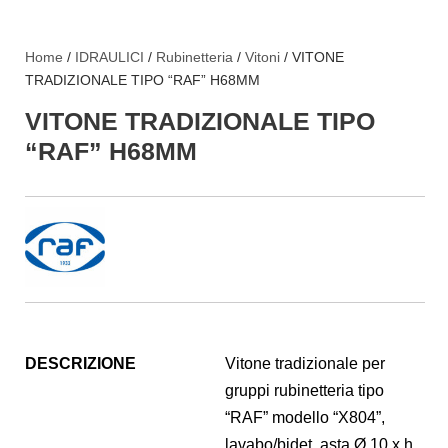
Home
/
IDRAULICI
/
Rubinetteria
/
Vitoni
/ VITONE
TRADIZIONALE TIPO “RAF” H68MM
VITONE TRADIZIONALE TIPO
“RAF” H68MM
DESCRIZIONE
Vitone tradizionale per
gruppi rubinetteria tipo
“RAF” modello “X804”,
lavabo/bidet, asta Ø 10 x h