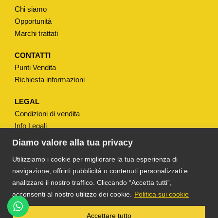
t
Chi siamo
i
Opportunità
t
Marchi trattati
à
CONTATTI
Punti Vendita
Richiesta informazioni
LEGAL
Condizioni di vendita
Info Legali
Note Legali
Diamo valore alla tua privacy
Privacy
Utilizziamo i cookie per migliorare la tua esperienza di
navigazione, offrirti pubblicità o contenuti personalizzati e
analizzare il nostro traffico. Cliccando “Accetta tutti”,
acconsenti al nostro utilizzo dei cookie.
Politica sui cookie
®
TS DACOM
S.R.L. UNIPERSONALE P. IVA
Accettare tutto