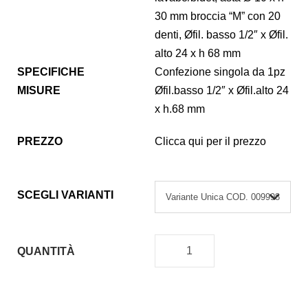
30 mm broccia “M” con 20
denti, Øfil. basso 1/2″ x Øfil.
alto 24 x h 68 mm
SPECIFICHE
Confezione singola da 1pz
MISURE
Øfil.basso 1/2″ x Øfil.alto 24
x h.68 mm
PREZZO
Clicca qui per il prezzo
SCEGLI VARIANTI
QUANTITÀ
V
I
T