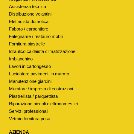
P
Assistenza tecnica
Distribuzione volantini
O
Elettricista domotica
"
Fabbro / carpentiere
R
Falegname / restauro mobili
A
Fornitura piastrelle
F
Idraulico caldaista climatizzazione
"
Imbianchino
H
Lavori in cartongesso
6
Lucidatore pavimenti in marmo
8
Manutenzione giardini
M
Muratore / impresa di costruzioni
M
Piastrellista / parquettista
q
Riparazione piccoli elettrodomestici
Servizi professionali
u
Vetraio fornitura posa
a
n
AZIENDA