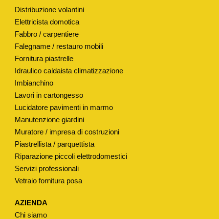
Distribuzione volantini
O
Elettricista domotica
"
Fabbro / carpentiere
M
Falegname / restauro mobili
A
Fornitura piastrelle
M
Idraulico caldaista climatizzazione
O
Imbianchino
L
Lavori in cartongesso
I
Lucidatore pavimenti in marmo
"
Manutenzione giardini
H
Muratore / impresa di costruzioni
4
Piastrellista / parquettista
2
Riparazione piccoli elettrodomestici
Servizi professionali
M
Vetraio fornitura posa
M
M
AZIENDA
O
Chi siamo