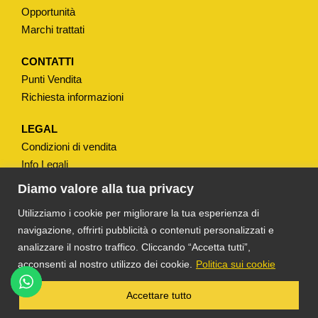
D
Opportunità
N
Marchi trattati
U
O
CONTATTI
Punti Vendita
V
Richiesta informazioni
O
q
LEGAL
u
Condizioni di vendita
a
Info Legali
n
Note Legali
Diamo valore alla tua privacy
t
Privacy
Utilizziamo i cookie per migliorare la tua esperienza di
i
navigazione, offrirti pubblicità o contenuti personalizzati e
t
analizzare il nostro traffico. Cliccando “Accetta tutti”,
à
acconsenti al nostro utilizzo dei cookie.
Politica sui cookie
®
TS DACOM
S.R.L. UNIPERSONALE P. IVA
Accettare tutto
03055900231 © COPYRIGHT 2025 TUTTI I