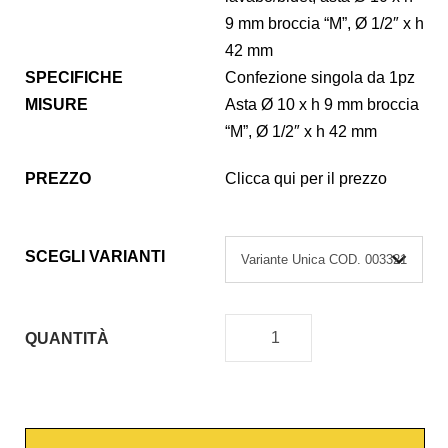
9 mm broccia “M”, Ø 1/2″ x h
42 mm
SPECIFICHE
Confezione singola da 1pz
MISURE
Asta Ø 10 x h 9 mm broccia
“M”, Ø 1/2″ x h 42 mm
PREZZO
Clicca qui per il prezzo
SCEGLI VARIANTI
QUANTITÀ
V
I
T
O