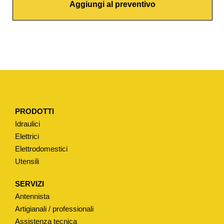
Aggiungi al preventivo
N
E
T
R
A
D
I
Z
PRODOTTI
I
Idraulici
O
Elettrici
N
Elettrodomestici
A
Utensili
L
E
SERVIZI
T
Antennista
I
Artigianali / professionali
P
Assistenza tecnica