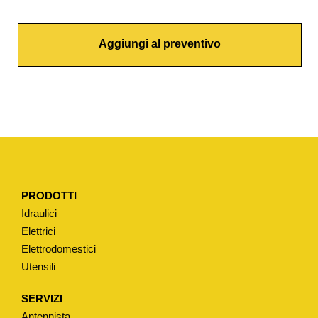
T
O
Aggiungi al preventivo
N
E
T
R
A
D
I
Z
PRODOTTI
I
Idraulici
O
Elettrici
N
Elettrodomestici
A
Utensili
L
E
SERVIZI
T
Antennista