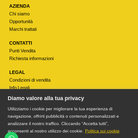
R
AZIENDA
E
Chi siamo
"
Opportunità
H
Marchi trattati
4
9
CONTATTI
Punti Vendita
M
Richiesta informazioni
M
A
LEGAL
S
Condizioni di vendita
T
Info Legali
A
Note Legali
Diamo valore alla tua privacy
H
Privacy
Utilizziamo i cookie per migliorare la tua esperienza di
1
navigazione, offrirti pubblicità o contenuti personalizzati e
5
analizzare il nostro traffico. Cliccando “Accetta tutti”,
M
acconsenti al nostro utilizzo dei cookie.
Politica sui cookie
M