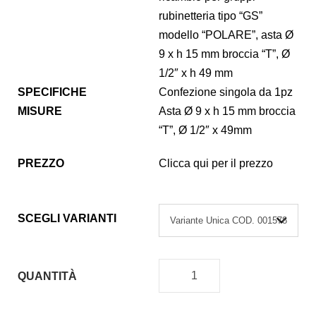
rubinetteria tipo “GS”
modello “POLARE”, asta Ø
9 x h 15 mm broccia “T”, Ø
1/2″ x h 49 mm
SPECIFICHE
Confezione singola da 1pz
MISURE
Asta Ø 9 x h 15 mm broccia
“T”, Ø 1/2″ x 49mm
PREZZO
Clicca qui per il prezzo
SCEGLI VARIANTI
QUANTITÀ
V
I