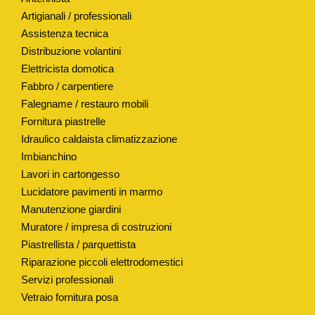
I
Artigianali / professionali
P
Assistenza tecnica
Distribuzione volantini
O
Elettricista domotica
"
Fabbro / carpentiere
G
Falegname / restauro mobili
S
Fornitura piastrelle
"
Idraulico caldaista climatizzazione
M
Imbianchino
O
Lavori in cartongesso
D
Lucidatore pavimenti in marmo
.
Manutenzione giardini
"
Muratore / impresa di costruzioni
P
Piastrellista / parquettista
O
Riparazione piccoli elettrodomestici
Servizi professionali
L
Vetraio fornitura posa
A