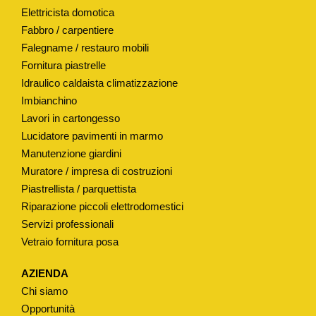
Elettricista domotica
A
Fabbro / carpentiere
L
Falegname / restauro mobili
"
Fornitura piastrelle
H
Idraulico caldaista climatizzazione
7
Imbianchino
9
Lavori in cartongesso
M
Lucidatore pavimenti in marmo
M
Manutenzione giardini
q
Muratore / impresa di costruzioni
u
Piastrellista / parquettista
a
Riparazione piccoli elettrodomestici
Servizi professionali
n
Vetraio fornitura posa
t
i
AZIENDA
t
Chi siamo
à
Opportunità