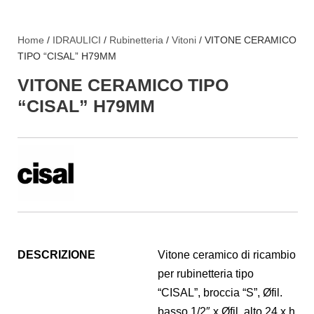
Home
/
IDRAULICI
/
Rubinetteria
/
Vitoni
/ VITONE CERAMICO
TIPO “CISAL” H79MM
VITONE CERAMICO TIPO
“CISAL” H79MM
DESCRIZIONE
Vitone ceramico di ricambio
per rubinetteria tipo
“CISAL”, broccia “S”, Øfil.
basso 1/2″ x Øfil. alto 24 x h