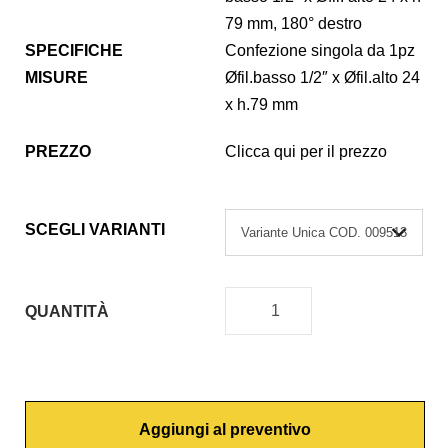
79 mm, 180° destro
SPECIFICHE
Confezione singola da 1pz
MISURE
Øfil.basso 1/2″ x Øfil.alto 24
x h.79 mm
PREZZO
Clicca qui per il prezzo
SCEGLI VARIANTI
QUANTITÀ
V
I
T
O
Aggiungi al preventivo
N