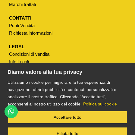
Marchi trattati
CONTATTI
Punti Vendita
Richiesta informazioni
LEGAL
Condizioni di vendita
Info Legali
Note Legali
Diamo valore alla tua privacy
Privacy
Utilizziamo i cookie per migliorare la tua esperienza di
navigazione, offrirti pubblicità o contenuti personalizzati e
analizzare il nostro traffico. Cliccando “Accetta tutti”,
acconsenti al nostro utilizzo dei cookie.
Politica sui cookie
®
TS DACOM
S.R.L. UNIPERSONALE P. IVA
Accettare tutto
03055900231 © COPYRIGHT 2025 TUTTI I
DIRITTI RISERVATI
Rifiuta tutto