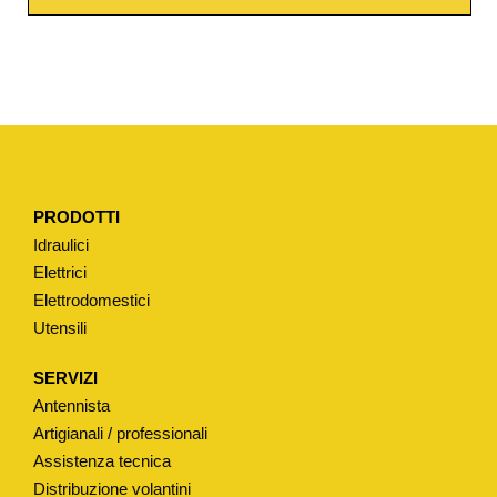
E
C
E
R
A
M
I
PRODOTTI
C
Idraulici
O
Elettrici
T
Elettrodomestici
I
Utensili
P
O
SERVIZI
"
Antennista
C
Artigianali / professionali
I
Assistenza tecnica
Distribuzione volantini
S