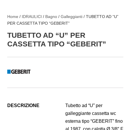
Home
/
IDRAULICI
/
Bagno
/
Galleggianti
/ TUBETTO AD “U”
PER CASSETTA TIPO “GEBERIT”
TUBETTO AD “U” PER
CASSETTA TIPO “GEBERIT”
DESCRIZIONE
Tubetto ad “U” per
galleggiante cassetta wc
esterna tipo “GEBERIT” fino
al 1987, con calotta Ø 3/8″ F