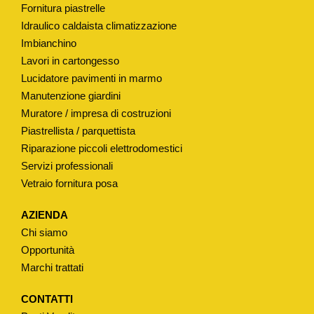
Fornitura piastrelle
P
Idraulico caldaista climatizzazione
O
Imbianchino
"
Lavori in cartongesso
G
Lucidatore pavimenti in marmo
E
Manutenzione giardini
B
Muratore / impresa di costruzioni
E
Piastrellista / parquettista
R
Riparazione piccoli elettrodomestici
Servizi professionali
I
Vetraio fornitura posa
T
"
AZIENDA
q
Chi siamo
u
Opportunità
a
Marchi trattati
n
t
CONTATTI