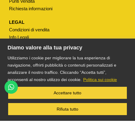
Punti Vendita
i
Richiesta informazioni
t
à
LEGAL
Condizioni di vendita
Info Legali
Note Legali
Diamo valore alla tua privacy
Privacy
Utilizziamo i cookie per migliorare la tua esperienza di
navigazione, offrirti pubblicità o contenuti personalizzati e
analizzare il nostro traffico. Cliccando “Accetta tutti”,
acconsenti al nostro utilizzo dei cookie.
Politica sui cookie
®
TS DACOM
S.R.L. UNIPERSONALE P. IVA
Accettare tutto
03055900231 © COPYRIGHT 2025 TUTTI I
DIRITTI RISERVATI
Rifiuta tutto