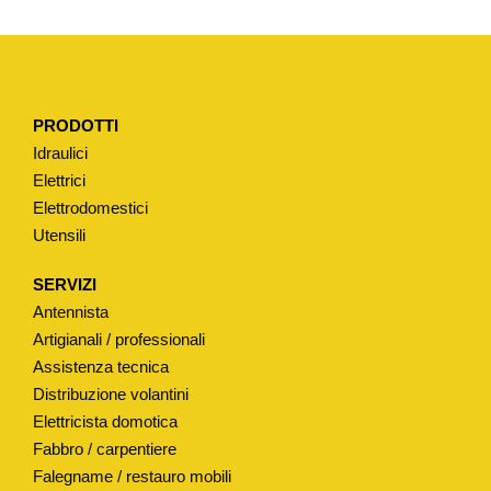
D
"
U
"
PRODOTTI
P
Idraulici
E
Elettrici
R
Elettrodomestici
C
Utensili
A
S
SERVIZI
S
Antennista
E
Artigianali / professionali
T
Assistenza tecnica
Distribuzione volantini
T
Elettricista domotica
A
Fabbro / carpentiere
T
Falegname / restauro mobili
I