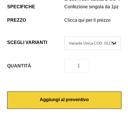
SPECIFICHE
Confezione singola da 1pz
PREZZO
Clicca qui per il prezzo
SCEGLI VARIANTI
QUANTITÀ
T
U
B
E
Aggiungi al preventivo
T
T
O
A