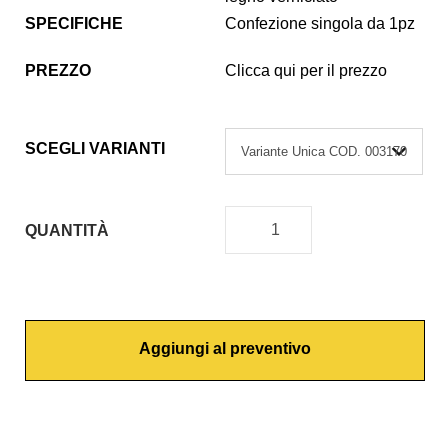
SPECIFICHE
Confezione singola da 1pz
PREZZO
Clicca qui per il prezzo
SCEGLI VARIANTI
QUANTITÀ
S
T
U
R
Aggiungi al preventivo
A
V
A
S