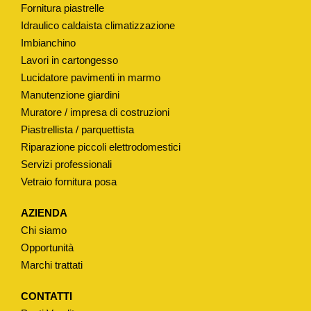
Fornitura piastrelle
V
Idraulico caldaista climatizzazione
A
Imbianchino
L
Lavori in cartongesso
V
Lucidatore pavimenti in marmo
O
Manutenzione giardini
L
Muratore / impresa di costruzioni
A
Piastrellista / parquettista
q
Riparazione piccoli elettrodomestici
Servizi professionali
u
Vetraio fornitura posa
a
n
AZIENDA
t
Chi siamo
i
Opportunità
t
Marchi trattati
à
CONTATTI