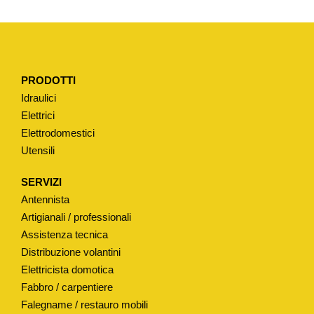
O
C
O
N
PRODOTTI
C
Idraulici
A
Elettrici
M
Elettrodomestici
E
Utensili
R
A
SERVIZI
D
Antennista
'
Artigianali / professionali
A
Assistenza tecnica
Distribuzione volantini
R
Elettricista domotica
I
Fabbro / carpentiere
A
Falegname / restauro mobili
E