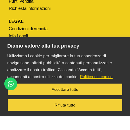
Punti Vendita
Richiesta informazioni
LEGAL
Condizioni di vendita
Info Legali
Note Legali
Diamo valore alla tua privacy
Privacy
Utilizziamo i cookie per migliorare la tua esperienza di
navigazione, offrirti pubblicità o contenuti personalizzati e
analizzare il nostro traffico. Cliccando “Accetta tutti”,
acconsenti al nostro utilizzo dei cookie.
Politica sui cookie
®
TS DACOM
S.R.L. UNIPERSONALE P. IVA
Accettare tutto
03055900231 © COPYRIGHT 2025 TUTTI I
DIRITTI RISERVATI
Rifiuta tutto