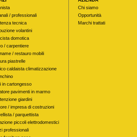
C
nista
Chi siamo
O
anali / professionali
Opportunità
R
tenza tecnica
Marchi trattati
P
buzione volantini
O
ricista domotica
V
o / carpentiere
I
name / restauro mobili
T
ura piastrelle
O
lico caldaista climatizzazione
N
nchino
E
i in cartongesso
atore pavimenti in marmo
I
enzione giardini
N
ore / impresa di costruzioni
C
ellista / parquettista
A
azione piccoli elettrodomestici
S
i professionali
S