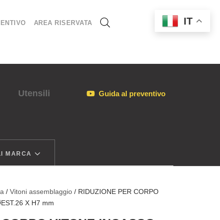
IT
ENTIVO
AREA RISERVATA
Utensili
Guida al preventivo
I MARCA
ia
/
Vitoni assemblaggio
/ RIDUZIONE PER CORPO
ØEST.26 X H7 mm