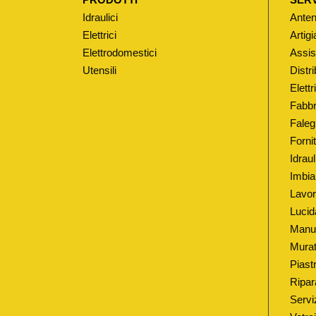
Idraulici
Anten
Elettrici
Artigi
Elettrodomestici
Assis
Utensili
Distri
Elett
Fabbr
Faleg
Fornit
Idrau
Imbia
Lavor
Lucid
Manut
Murat
Piastr
Ripar
Serviz