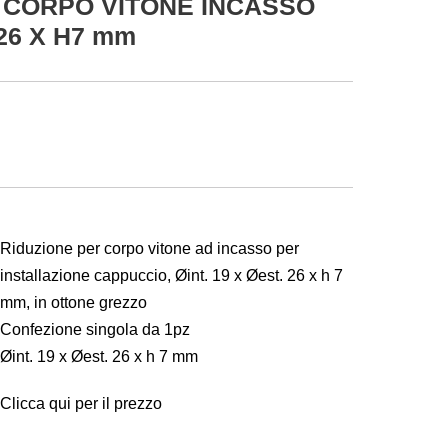
 CORPO VITONE INCASSO
.26 X H7 mm
Riduzione per corpo vitone ad incasso per
installazione cappuccio, Øint. 19 x Øest. 26 x h 7
mm, in ottone grezzo
Confezione singola da 1pz
Øint. 19 x Øest. 26 x h 7 mm
Clicca qui per il prezzo