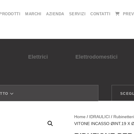
PRODOTTI
MARCHI
AZIENDA
SERVIZI
CONTATTI
PREV
Elettrici
Elettrodomestici
OTTO
SCEGL
Home
/
IDRAULICI
/
Rubinetter
VITONE INCASSO ØINT.19 X 