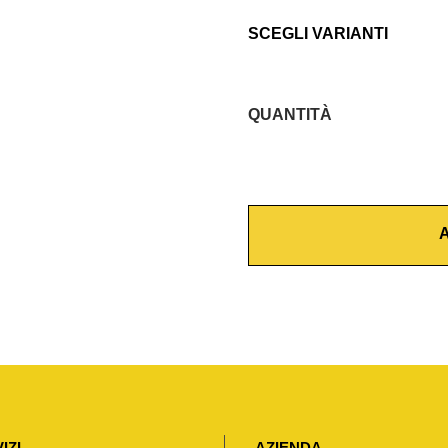
SCEGLI VARIANTI
QUANTITÀ
R
I
D
U
A
Z
I
O
N
E
P
E
R
IZI
AZIENDA