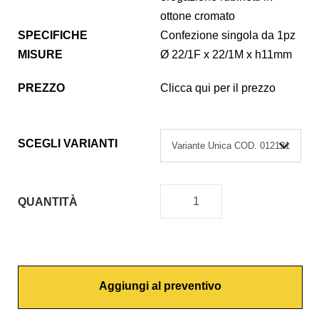
ottone cromato
SPECIFICHE
Confezione singola da 1pz
MISURE
Ø 22/1F x 22/1M x h11mm
PREZZO
Clicca qui per il prezzo
SCEGLI VARIANTI
QUANTITÀ
R
I
D
U
Aggiungi al preventivo
Z
I