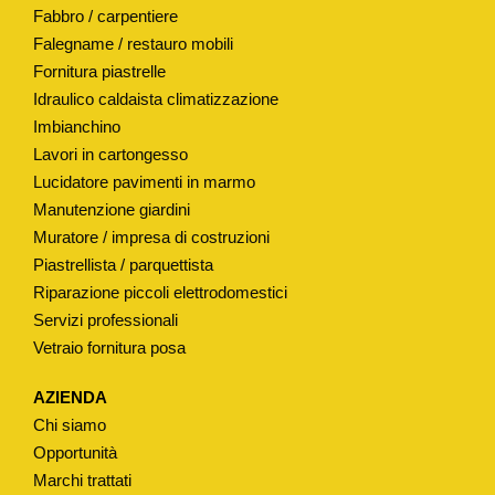
Fabbro / carpentiere
I
Falegname / restauro mobili
O
Fornitura piastrelle
N
Idraulico caldaista climatizzazione
E
Imbianchino
R
Lavori in cartongesso
U
Lucidatore pavimenti in marmo
B
Manutenzione giardini
I
Muratore / impresa di costruzioni
N
Piastrellista / parquettista
E
Riparazione piccoli elettrodomestici
Servizi professionali
T
Vetraio fornitura posa
T
I
AZIENDA
Ø
Chi siamo
2
Opportunità
2
Marchi trattati