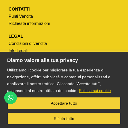
/
1
CONTATTI
Punti Vendita
F
Richiesta informazioni
X
2
LEGAL
2
Condizioni di vendita
/
Info Legali
1
Note Legali
Diamo valore alla tua privacy
M
Privacy
Utilizziamo i cookie per migliorare la tua esperienza di
q
navigazione, offrirti pubblicità o contenuti personalizzati e
u
analizzare il nostro traffico. Cliccando “Accetta tutti”,
a
acconsenti al nostro utilizzo dei cookie.
Politica sui cookie
n
t
®
TS DACOM
S.R.L. UNIPERSONALE P. IVA
Accettare tutto
03055900231 © COPYRIGHT 2025 TUTTI I
i
DIRITTI RISERVATI
t
Rifiuta tutto
à