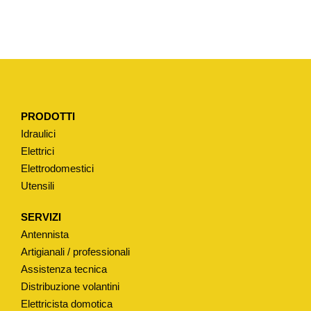
O
N
E
P
E
R
PRODOTTI
B
Idraulici
O
Elettrici
C
Elettrodomestici
C
Utensili
A
E
SERVIZI
R
Antennista
O
Artigianali / professionali
G
Assistenza tecnica
Distribuzione volantini
A
Elettricista domotica
Z