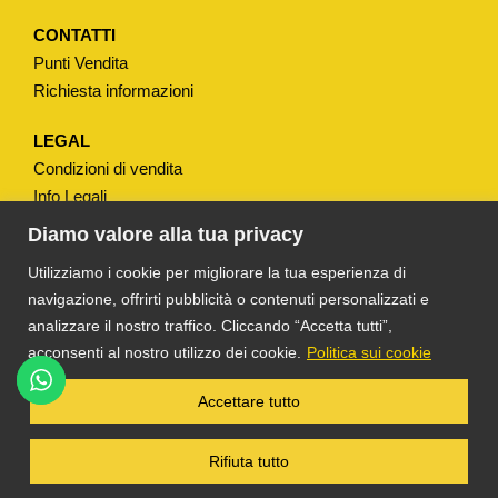
/
1
CONTATTI
Punti Vendita
F
Richiesta informazioni
X
1
LEGAL
9
Condizioni di vendita
/
Info Legali
1
Note Legali
Diamo valore alla tua privacy
M
Privacy
Utilizziamo i cookie per migliorare la tua esperienza di
q
navigazione, offrirti pubblicità o contenuti personalizzati e
u
analizzare il nostro traffico. Cliccando “Accetta tutti”,
a
acconsenti al nostro utilizzo dei cookie.
Politica sui cookie
n
t
®
TS DACOM
S.R.L. UNIPERSONALE P. IVA
Accettare tutto
03055900231 © COPYRIGHT 2025 TUTTI I
i
DIRITTI RISERVATI
t
Rifiuta tutto
à