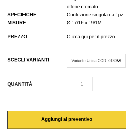
ottone cromato
SPECIFICHE
Confezione singola da 1pz
MISURE
Ø 17/1F x 19/1M
PREZZO
Clicca qui per il prezzo
SCEGLI VARIANTI
QUANTITÀ
R
I
D
U
Aggiungi al preventivo
Z
I