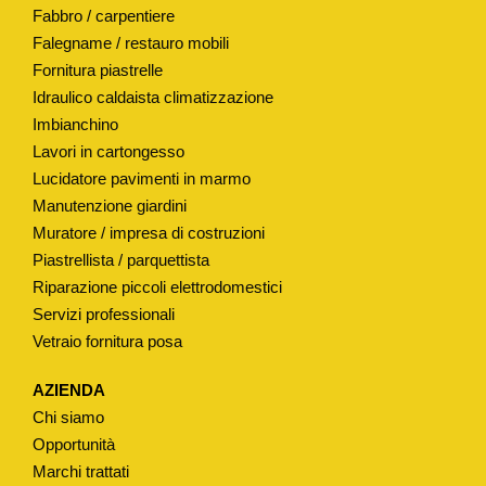
Fabbro / carpentiere
I
Falegname / restauro mobili
O
Fornitura piastrelle
N
Idraulico caldaista climatizzazione
E
Imbianchino
R
Lavori in cartongesso
U
Lucidatore pavimenti in marmo
B
Manutenzione giardini
I
Muratore / impresa di costruzioni
N
Piastrellista / parquettista
E
Riparazione piccoli elettrodomestici
Servizi professionali
T
Vetraio fornitura posa
T
I
AZIENDA
Ø
Chi siamo
1
Opportunità
7
Marchi trattati