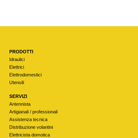
O
N
E
P
E
R
PRODOTTI
B
Idraulici
O
Elettrici
C
Elettrodomestici
C
Utensili
A
E
SERVIZI
R
Antennista
O
Artigianali / professionali
G
Assistenza tecnica
Distribuzione volantini
A
Elettricista domotica
Z