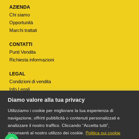
S
AZIENDA
S
Chi siamo
E
Opportunità
T
Marchi trattati
T
A
CONTATTI
Punti Vendita
W
Richiesta informazioni
C
T
LEGAL
I
Condizioni di vendita
P
Info Legali
O
Note Legali
Diamo valore alla tua privacy
"
Privacy
Utilizziamo i cookie per migliorare la tua esperienza di
I
navigazione, offrirti pubblicità o contenuti personalizzati e
T
analizzare il nostro traffico. Cliccando “Accetta tutti”,
S
acconsenti al nostro utilizzo dei cookie.
Politica sui cookie
T