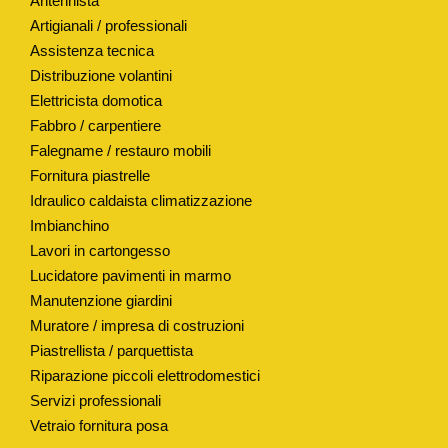
Antennista
L
Artigianali / professionali
E
Assistenza tecnica
Distribuzione volantini
P
Elettricista domotica
E
Fabbro / carpentiere
R
Falegname / restauro mobili
C
Fornitura piastrelle
O
Idraulico caldaista climatizzazione
P
Imbianchino
E
Lavori in cartongesso
R
Lucidatore pavimenti in marmo
C
Manutenzione giardini
H
Muratore / impresa di costruzioni
I
Piastrellista / parquettista
O
Riparazione piccoli elettrodomestici
Servizi professionali
C
Vetraio fornitura posa
A