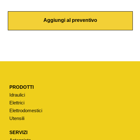
L
S
Aggiungi al preventivo
A
N
T
E
S
C
A
R
PRODOTTI
I
Idraulici
C
Elettrici
O
Elettrodomestici
T
Utensili
O
T
SERVIZI
A