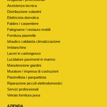
A
Assistenza tecnica
Distribuzione volantini
L
Elettricista domotica
E
Fabbro / carpentiere
P
Falegname / restauro mobili
E
Fornitura piastrelle
R
Idraulico caldaista climatizzazione
C
Imbianchino
O
Lavori in cartongesso
P
Lucidatore pavimenti in marmo
E
Manutenzione giardini
R
Muratore / impresa di costruzioni
C
Piastrellista / parquettista
H
Riparazione piccoli elettrodomestici
Servizi professionali
I
Vetraio fornitura posa
O
C
AZIENDA