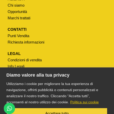
A
Chi siamo
S
Opportunità
S
Marchi trattati
E
T
CONTATTI
Punti Vendita
T
Richiesta informazioni
A
W
LEGAL
C
Condizioni di vendita
T
Info Legali
I
Note Legali
Diamo valore alla tua privacy
P
Privacy
Utilizziamo i cookie per migliorare la tua esperienza di
O
navigazione, offrirti pubblicità o contenuti personalizzati e
"
analizzare il nostro traffico. Cliccando “Accetta tutti”,
I
acconsenti al nostro utilizzo dei cookie.
Politica sui cookie
T
S
®
TS DACOM
S.R.L. UNIPERSONALE P. IVA
Accettare tutto