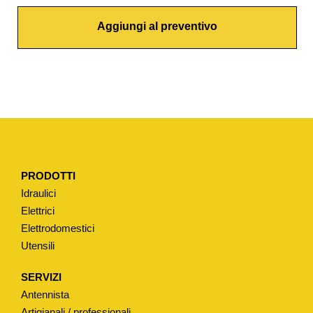
S
Aggiungi al preventivo
A
N
T
E
S
C
A
R
PRODOTTI
I
Idraulici
C
Elettrici
O
Elettrodomestici
P
Utensili
A
R
SERVIZI
Z
Antennista
I
Artigianali / professionali