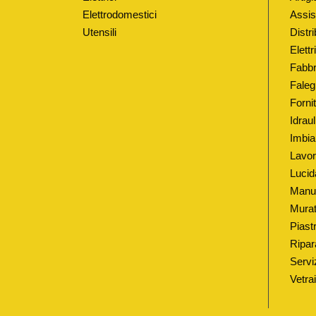
Elettrodomestici
Assis
Utensili
Distri
Elett
Fabbr
Faleg
Fornit
Idrau
Imbia
Lavor
Lucid
Manut
Murat
Piastr
Ripar
Serviz
Vetra