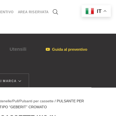
IT
ENTIVO
AREA RISERVATA
Utensili
Guida al preventivo
I MARCA
tenelle/Pull/Pulsanti per cassette
/ PULSANTE PER
TIPO “GEBERIT” CROMATO