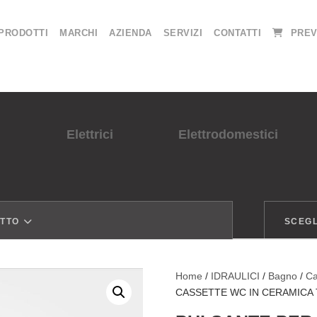
PRODOTTI
MARCHI
AZIENDA
SERVIZI
CONTATTI
PREV
Elettrici
Elettrodomestici
OTTO
SCEGL
Home
/
IDRAULICI
/
Bagno
/
Ca
CASSETTE WC IN CERAMICA 