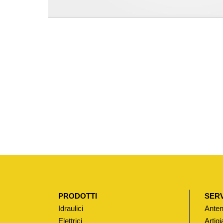
PRODOTTI
SERV
Idraulici
Anten
Elettrici
Artigi