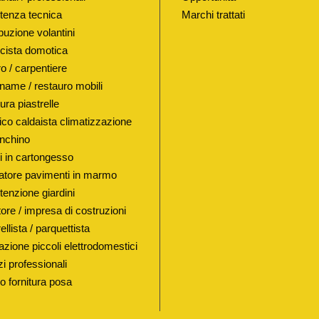
S
tenza tecnica
Marchi trattati
E
buzione volantini
T
ricista domotica
T
o / carpentiere
E
name / restauro mobili
W
ura piastrelle
C
lico caldaista climatizzazione
I
nchino
N
i in cartongesso
atore pavimenti in marmo
C
enzione giardini
E
ore / impresa di costruzioni
R
ellista / parquettista
A
azione piccoli elettrodomestici
M
i professionali
I
io fornitura posa
C
A