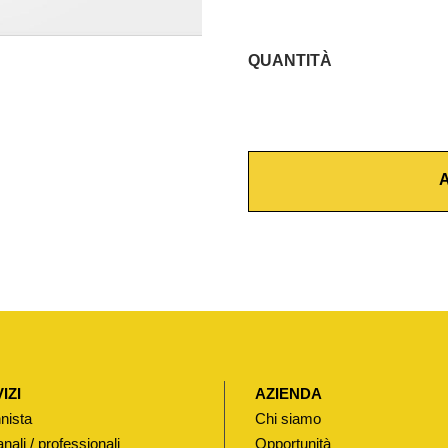
QUANTITÀ
P
U
L
S
A
A
N
T
E
P
E
R
C
IZI
AZIENDA
A
nista
Chi siamo
S
anali / professionali
Opportunità