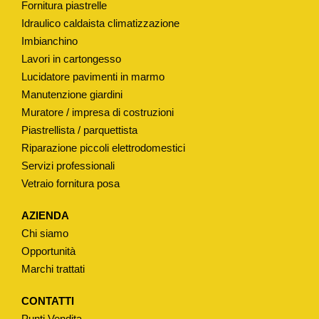
Fornitura piastrelle
R
Idraulico caldaista climatizzazione
A
Imbianchino
M
Lavori in cartongesso
I
Lucidatore pavimenti in marmo
C
Manutenzione giardini
A
Muratore / impresa di costruzioni
T
Piastrellista / parquettista
I
Riparazione piccoli elettrodomestici
Servizi professionali
P
Vetraio fornitura posa
O
"
AZIENDA
O
Chi siamo
L
Opportunità
I
Marchi trattati
V
E
CONTATTI
Punti Vendita