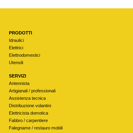
P
E
R
C
PRODOTTI
A
Idraulici
S
Elettrici
S
Elettrodomestici
E
Utensili
T
T
SERVIZI
A
Antennista
W
Artigianali / professionali
C
Assistenza tecnica
Distribuzione volantini
I
Elettricista domotica
N
Fabbro / carpentiere
C
Falegname / restauro mobili
E