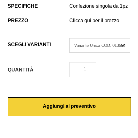
SPECIFICHE
Confezione singola da 1pz
PREZZO
Clicca qui per il prezzo
SCEGLI VARIANTI
QUANTITÀ
P
U
L
S
Aggiungi al preventivo
A
N
T
E