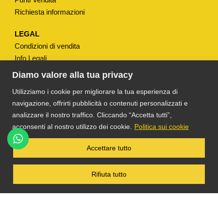
R
Richiesta informazioni
"
q
LEGAL
u
Condizioni di vendita
a
Info Legali
n
Note Legali
Diamo valore alla tua privacy
t
Privacy
Utilizziamo i cookie per migliorare la tua esperienza di
i
navigazione, offrirti pubblicità o contenuti personalizzati e
t
analizzare il nostro traffico. Cliccando “Accetta tutti”,
à
acconsenti al nostro utilizzo dei cookie.
Politica sui cookie
®
TS DACOM
S.R.L. UNIPERSONALE P. IVA
Accettare tutto
03055900231 © COPYRIGHT 2025 TUTTI I
DIRITTI RISERVATI
Rifiuta tutto