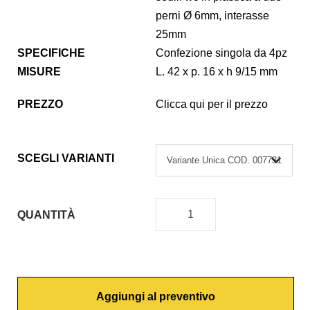
perni Ø 6mm, interasse
25mm
SPECIFICHE
Confezione singola da 4pz
MISURE
L. 42 x p. 16 x h 9/15 mm
PREZZO
Clicca qui per il prezzo
SCEGLI VARIANTI
QUANTITÀ
P
A
R
A
Aggiungi al preventivo
C