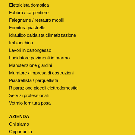
Elettricista domotica
C
Fabbro / carpentiere
L
Falegname / restauro mobili
I
Fornitura piastrelle
N
Idraulico caldaista climatizzazione
A
Imbianchino
T
Lavori in cartongesso
O
Lucidatore pavimenti in marmo
P
Manutenzione giardini
E
Muratore / impresa di costruzioni
R
Piastrellista / parquettista
S
Riparazione piccoli elettrodomestici
Servizi professionali
E
Vetraio fornitura posa
D
I
AZIENDA
L
Chi siamo
I
Opportunità