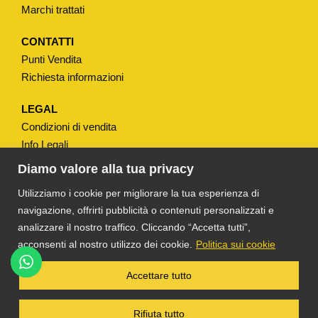
W
Marchi trattati
C
H
CONTATTI
Punti Vendita
9
Richiesta informazioni
/
1
LEGAL
5
Condizioni di vendita
M
Info Legali
M
Note Legali
Diamo valore alla tua privacy
q
Privacy
Utilizziamo i cookie per migliorare la tua esperienza di
u
navigazione, offrirti pubblicità o contenuti personalizzati e
a
analizzare il nostro traffico. Cliccando “Accetta tutti”,
n
acconsenti al nostro utilizzo dei cookie.
Politica sui cookie
t
i
®
TS DACOM
S.R.L. UNIPERSONALE P. IVA
Accettare tutto
03055900231 © COPYRIGHT 2025 TUTTI I
t
DIRITTI RISERVATI
à
Rifiuta tutto