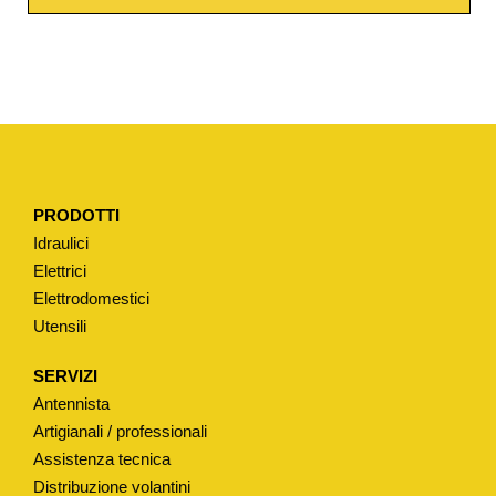
O
L
P
I
A
R
R
PRODOTTI
O
Idraulici
T
Elettrici
O
Elettrodomestici
N
Utensili
D
A
SERVIZI
T
Antennista
O
Artigianali / professionali
I
Assistenza tecnica
Distribuzione volantini
N