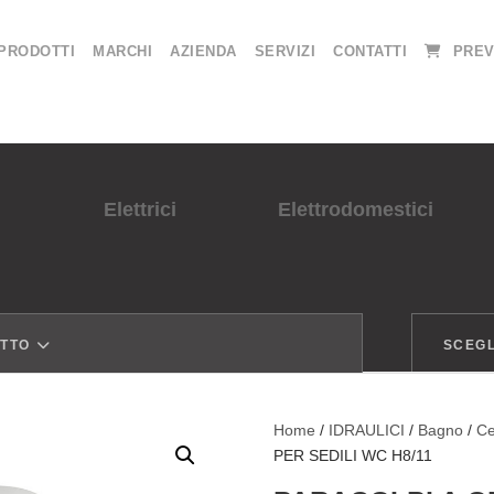
PRODOTTI
MARCHI
AZIENDA
SERVIZI
CONTATTI
PREV
Elettrici
Elettrodomestici
OTTO
SCEGL
Home
/
IDRAULICI
/
Bagno
/
Ce
PER SEDILI WC H8/11