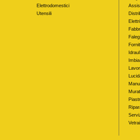
Elettrodomestici
Assis
Utensili
Distri
Elett
Fabbr
Faleg
Fornit
Idrau
Imbia
Lavor
Lucid
Manut
Murat
Piastr
Ripar
Serviz
Vetra