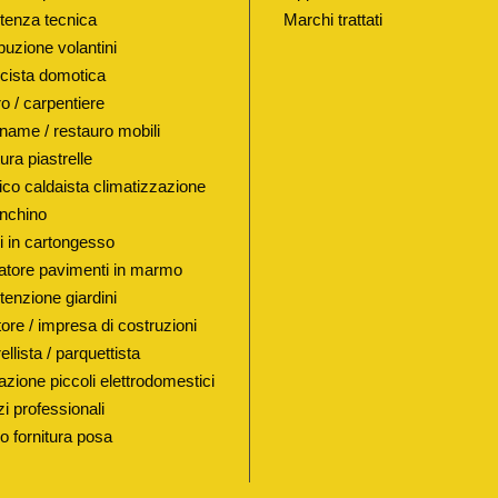
tenza tecnica
Marchi trattati
E
buzione volantini
R
ricista domotica
S
o / carpentiere
E
name / restauro mobili
D
ura piastrelle
I
lico caldaista climatizzazione
L
nchino
I
i in cartongesso
atore pavimenti in marmo
W
enzione giardini
C
ore / impresa di costruzioni
H
ellista / parquettista
8
azione piccoli elettrodomestici
/
i professionali
1
io fornitura posa
1
q