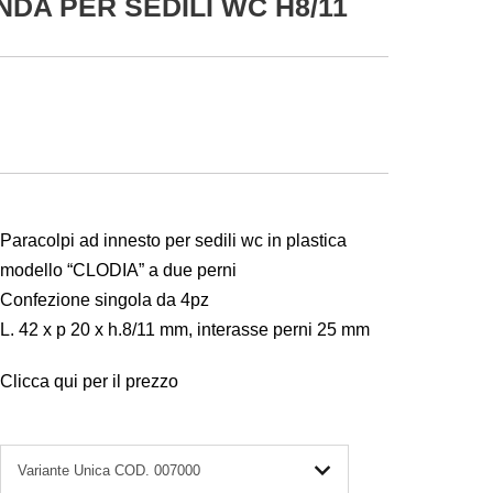
NDA PER SEDILI WC H8/11
Paracolpi ad innesto per sedili wc in plastica
modello “CLODIA” a due perni
Confezione singola da 4pz
L. 42 x p 20 x h.8/11 mm, interasse perni 25 mm
Clicca qui per il prezzo