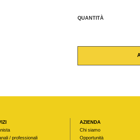
QUANTITÀ
P
A
R
A
A
C
O
L
P
I
A
O
N
IZI
AZIENDA
D
nista
Chi siamo
A
anali / professionali
Opportunità
P