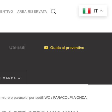
IT
ENTIVO
AREA RISERVATA
Utensili
Guida al preventivo
I MARCA
rniere e paracolpi per sedili WC
/ PARACOLPI A ONDA