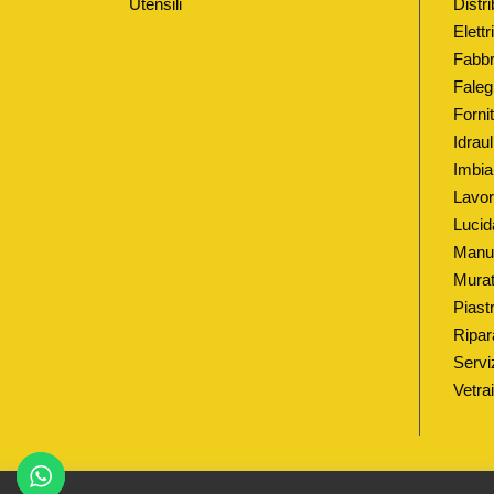
Utensili
Distri
Elett
Fabbr
Faleg
Fornit
Idrau
Imbia
Lavor
Lucid
Manut
Murat
Piastr
Ripar
Serviz
Vetra