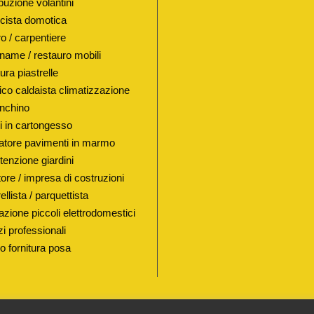
buzione volantini
C
ricista domotica
A
o / carpentiere
R
name / restauro mobili
I
ura piastrelle
C
lico caldaista climatizzazione
O
nchino
/
i in cartongesso
I
atore pavimenti in marmo
enzione giardini
N
ore / impresa di costruzioni
F
ellista / parquettista
I
azione piccoli elettrodomestici
L
i professionali
Z
io fornitura posa
A
T
I
P