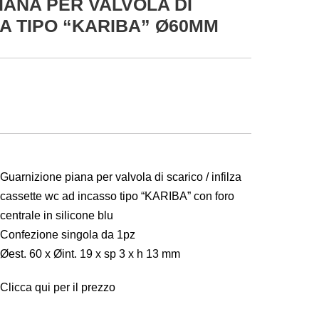
IANA PER VALVOLA DI
ZA TIPO “KARIBA” Ø60MM
Guarnizione piana per valvola di scarico / infilza
cassette wc ad incasso tipo “KARIBA” con foro
centrale in silicone blu
Confezione singola da 1pz
Øest. 60 x Øint. 19 x sp 3 x h 13 mm
Clicca qui per il prezzo