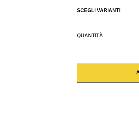
SCEGLI VARIANTI
QUANTITÀ
G
U
A
R
A
N
I
Z
I
O
N
E
P