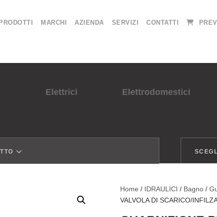
PRODOTTI
MARCHI
AZIENDA
SERVIZI
CONTATTI
PREV
Elettrici
Elettrodomestici
OTTO
SCEGL
Home
/
IDRAULICI
/
Bagno
/
Gu
VALVOLA DI SCARICO/INFILZ