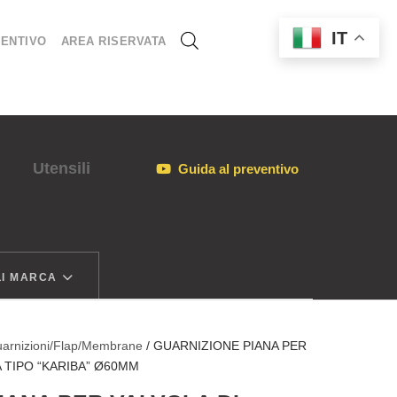
IT
ENTIVO
AREA RISERVATA
Utensili
Guida al preventivo
I MARCA
arnizioni/Flap/Membrane
/ GUARNIZIONE PIANA PER
A TIPO “KARIBA” Ø60MM