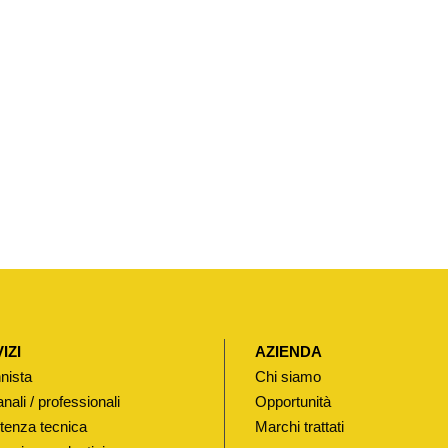
I
A
N
A
P
E
R
V
A
L
V
O
L
IZI
AZIENDA
A
nista
Chi siamo
D
anali / professionali
Opportunità
I
tenza tecnica
Marchi trattati
S