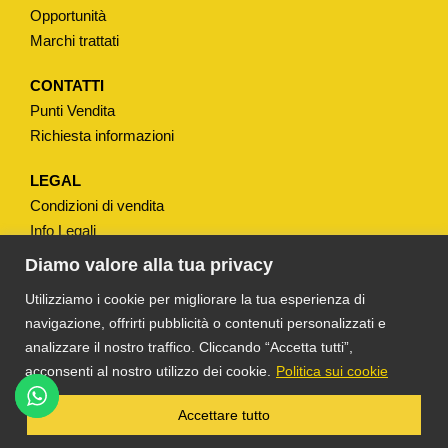
N
Opportunità
F
Marchi trattati
I
L
CONTATTI
Punti Vendita
Z
Richiesta informazioni
A
Ø
LEGAL
6
Condizioni di vendita
0
Info Legali
M
Note Legali
Diamo valore alla tua privacy
M
Privacy
Utilizziamo i cookie per migliorare la tua esperienza di
S
navigazione, offrirti pubblicità o contenuti personalizzati e
P
analizzare il nostro traffico. Cliccando “Accetta tutti”,
3
acconsenti al nostro utilizzo dei cookie.
Politica sui cookie
M
M
®
TS DACOM
S.R.L. UNIPERSONALE P. IVA
Accettare tutto
03055900231 © COPYRIGHT 2025 TUTTI I
q