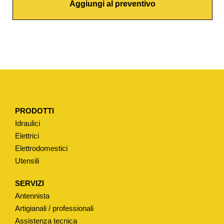
Aggiungi al preventivo
N
I
Z
I
O
N
E
P
PRODOTTI
I
Idraulici
A
Elettrici
N
Elettrodomestici
A
Utensili
P
E
SERVIZI
R
Antennista
V
Artigianali / professionali
A
Assistenza tecnica