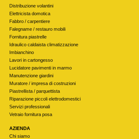
Distribuzione volantini
L
Elettricista domotica
V
Fabbro / carpentiere
O
Falegname / restauro mobili
L
Fornitura piastrelle
A
Idraulico caldaista climatizzazione
D
Imbianchino
I
Lavori in cartongesso
S
Lucidatore pavimenti in marmo
C
Manutenzione giardini
A
Muratore / impresa di costruzioni
R
Piastrellista / parquettista
I
Riparazione piccoli elettrodomestici
Servizi professionali
C
Vetraio fornitura posa
O
/
AZIENDA
I
Chi siamo