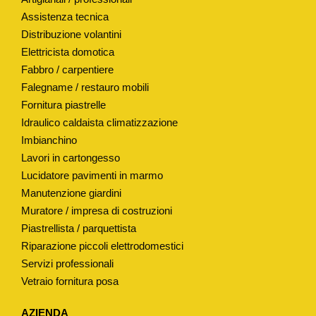
R
Assistenza tecnica
Distribuzione volantini
I
Elettricista domotica
N
Fabbro / carpentiere
F
Falegname / restauro mobili
I
Fornitura piastrelle
L
Idraulico caldaista climatizzazione
Z
Imbianchino
A
Lavori in cartongesso
C
Lucidatore pavimenti in marmo
A
Manutenzione giardini
S
Muratore / impresa di costruzioni
S
Piastrellista / parquettista
E
Riparazione piccoli elettrodomestici
Servizi professionali
T
Vetraio fornitura posa
T
E
AZIENDA