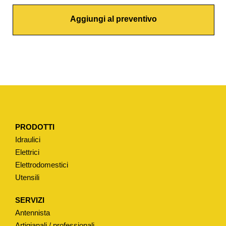
R
Aggiungi al preventivo
N
I
Z
I
O
N
E
D
PRODOTTI
I
Idraulici
F
Elettrici
O
Elettrodomestici
N
Utensili
D
O
SERVIZI
P
Antennista
E
Artigianali / professionali