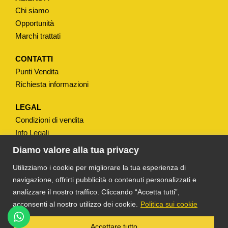
W
Chi siamo
C
Opportunità
A
Marchi trattati
D
I
CONTATTI
Punti Vendita
N
Richiesta informazioni
C
A
LEGAL
S
Condizioni di vendita
S
Info Legali
O
Note Legali
Diamo valore alla tua privacy
T
Privacy
Utilizziamo i cookie per migliorare la tua esperienza di
I
navigazione, offrirti pubblicità o contenuti personalizzati e
P
analizzare il nostro traffico. Cliccando “Accetta tutti”,
O
acconsenti al nostro utilizzo dei cookie.
Politica sui cookie
"
S
®
TS DACOM
S.R.L. UNIPERSONALE P. IVA
Accettare tutto