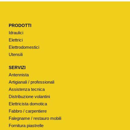
N
E
D
PRODOTTI
I
Idraulici
F
Elettrici
O
Elettrodomestici
N
Utensili
D
O
SERVIZI
A
Antennista
I
Artigianali / professionali
M
Assistenza tecnica
Distribuzione volantini
B
Elettricista domotica
U
Fabbro / carpentiere
T
Falegname / restauro mobili
O
Fornitura piastrelle
P