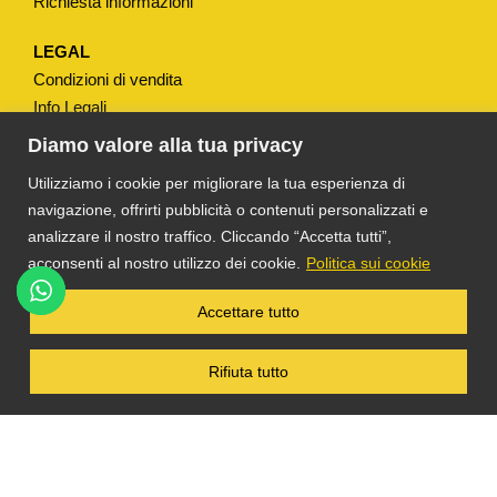
Richiesta informazioni
t
i
LEGAL
t
Condizioni di vendita
à
Info Legali
Note Legali
Diamo valore alla tua privacy
Privacy
Utilizziamo i cookie per migliorare la tua esperienza di
navigazione, offrirti pubblicità o contenuti personalizzati e
analizzare il nostro traffico. Cliccando “Accetta tutti”,
acconsenti al nostro utilizzo dei cookie.
Politica sui cookie
®
TS DACOM
S.R.L. UNIPERSONALE P. IVA
Accettare tutto
03055900231 © COPYRIGHT 2025 TUTTI I
DIRITTI RISERVATI
Rifiuta tutto