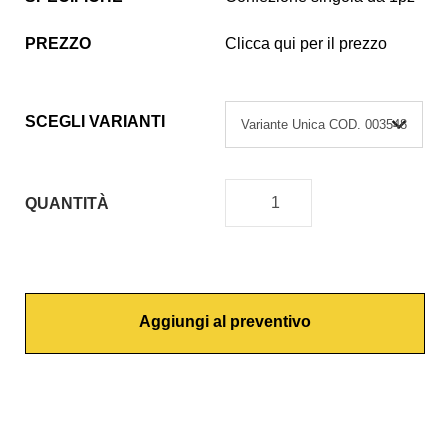
PREZZO
Clicca qui per il prezzo
SCEGLI VARIANTI
QUANTITÀ
G
U
A
R
Aggiungi al preventivo
N
I
Z
I
O