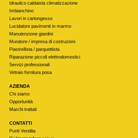
Idraulico caldaista climatizzazione
E
Imbianchino
R
Lavori in cartongesso
C
Lucidatore pavimenti in marmo
A
Manutenzione giardini
S
Muratore / impresa di costruzioni
S
Piastrellista / parquettista
E
Riparazione piccoli elettrodomestici
Servizi professionali
T
Vetraio fornitura posa
T
A
AZIENDA
W
Chi siamo
C
Opportunità
q
Marchi trattati
u
a
CONTATTI
Punti Vendita
n