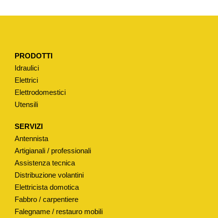
O
N
E
C
PRODOTTI
O
Idraulici
N
Elettrici
I
Elettrodomestici
C
Utensili
A
P
SERVIZI
E
Antennista
R
Artigianali / professionali
A
Assistenza tecnica
Distribuzione volantini
P
Elettricista domotica
P
Fabbro / carpentiere
O
Falegname / restauro mobili
G