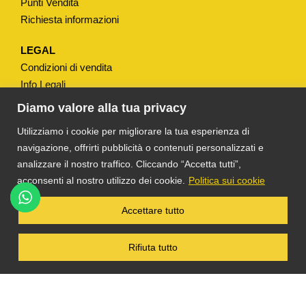
Punti Vendita
q
Richiesta informazioni
u
a
LEGAL
n
Condizioni di vendita
t
Info Legali
i
Note Legali
Diamo valore alla tua privacy
t
Privacy
Utilizziamo i cookie per migliorare la tua esperienza di
à
navigazione, offrirti pubblicità o contenuti personalizzati e
analizzare il nostro traffico. Cliccando “Accetta tutti”,
acconsenti al nostro utilizzo dei cookie.
Politica sui cookie
®
TS DACOM
S.R.L. UNIPERSONALE P. IVA
Accettare tutto
03055900231 © COPYRIGHT 2025 TUTTI I
DIRITTI RISERVATI
Rifiuta tutto