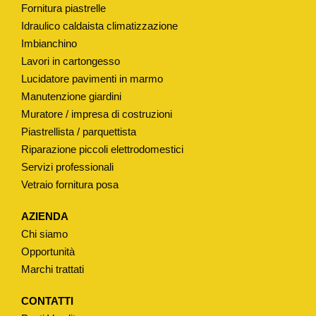
Fornitura piastrelle
G
Idraulico caldaista climatizzazione
I
Imbianchino
O
Lavori in cartongesso
C
Lucidatore pavimenti in marmo
A
Manutenzione giardini
S
Muratore / impresa di costruzioni
S
Piastrellista / parquettista
E
Riparazione piccoli elettrodomestici
Servizi professionali
T
Vetraio fornitura posa
T
A
AZIENDA
S
Chi siamo
U
Opportunità
L
Marchi trattati
W
C
CONTATTI