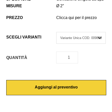
MISURE
Ø 2″
PREZZO
Clicca qui per il prezzo
SCEGLI VARIANTI
QUANTITÀ
G
U
A
R
Aggiungi al preventivo
N
I
Z
I