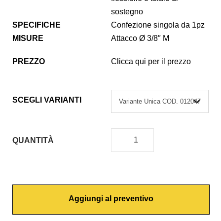
sostegno
SPECIFICHE
Confezione singola da 1pz
MISURE
Attacco Ø 3/8″ M
PREZZO
Clicca qui per il prezzo
SCEGLI VARIANTI
QUANTITÀ
G
A
L
L
Aggiungi al preventivo
E
G