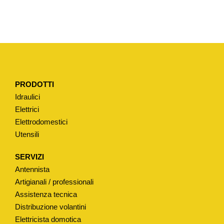
G
I
A
N
T
E
PRODOTTI
P
Idraulici
E
Elettrici
R
Elettrodomestici
C
Utensili
A
S
SERVIZI
S
Antennista
E
Artigianali / professionali
T
Assistenza tecnica
Distribuzione volantini
T
Elettricista domotica
A