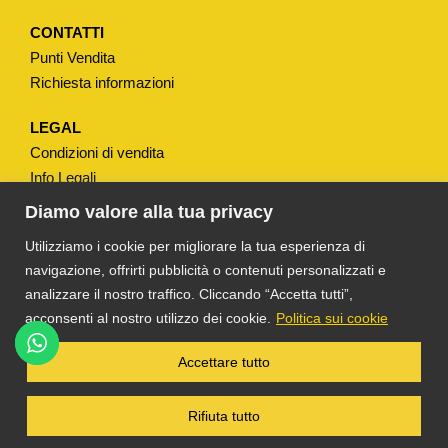
"
q
CONTATTI
Punti Vendita
u
Richiesta informazioni
a
n
LEGAL
t
Condizioni di vendita
i
Info Legali
t
Note Legali
Diamo valore alla tua privacy
à
Privacy
Utilizziamo i cookie per migliorare la tua esperienza di
navigazione, offrirti pubblicità o contenuti personalizzati e
analizzare il nostro traffico. Cliccando “Accetta tutti”,
acconsenti al nostro utilizzo dei cookie.
Politica sui cookie
®
TS DACOM
S.R.L. UNIPERSONALE P. IVA
Accettare tutto
03055900231 © COPYRIGHT 2025 TUTTI I
DIRITTI RISERVATI
Rifiuta tutto