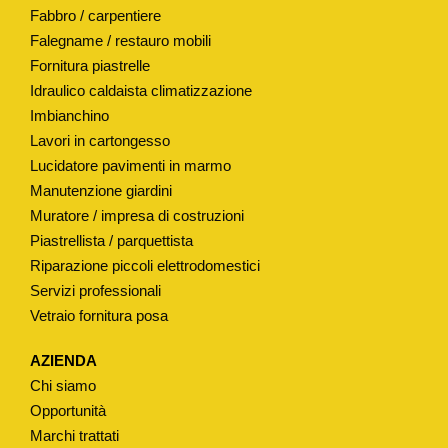
Fabbro / carpentiere
W
Falegname / restauro mobili
C
Fornitura piastrelle
T
Idraulico caldaista climatizzazione
I
Imbianchino
P
Lavori in cartongesso
O
Lucidatore pavimenti in marmo
"
Manutenzione giardini
I
Muratore / impresa di costruzioni
T
Piastrellista / parquettista
S
Riparazione piccoli elettrodomestici
Servizi professionali
T
Vetraio fornitura posa
O
D
AZIENDA
I
Chi siamo
N
Opportunità
I
Marchi trattati