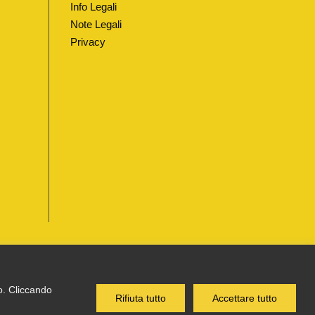
Info Legali
Note Legali
Privacy
co. Cliccando
TTI I DIRITTI RISERVATI
Rifiuta tutto
Accettare tutto