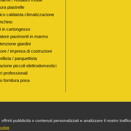
ura piastrelle
lico caldaista climatizzazione
nchino
i in cartongesso
atore pavimenti in marmo
enzione giardini
ore / impresa di costruzioni
ellista / parquettista
azione piccoli elettrodomestici
i professionali
io fornitura posa
ffrirti pubblicità o contenuti personalizzati e analizzare il nostro traffi
ERSONALE P. IVA 03055900231 © COPYRIGHT 2025 TU
cookie