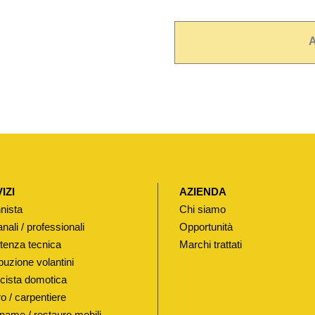
A
IZI
AZIENDA
nista
Chi siamo
anali / professionali
Opportunità
tenza tecnica
Marchi trattati
buzione volantini
ricista domotica
o / carpentiere
name / restauro mobili