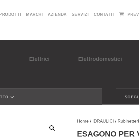
PRODOTTI
MARCHI
AZIENDA
SERVIZI
CONTATTI
PREV
Elettrici
Elettrodomestici
OTTO
SCEGL
Home
/
IDRAULICI
/
Rubinetter
ESAGONO PER 