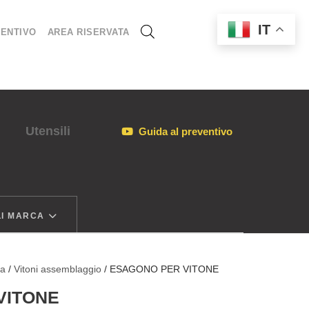
IT
ENTIVO
AREA RISERVATA
Utensili
Guida al preventivo
I MARCA
ia
/
Vitoni assemblaggio
/ ESAGONO PER VITONE
VITONE