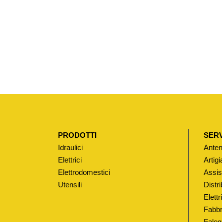
PRODOTTI
SERV
Idraulici
Anten
Elettrici
Artigi
Elettrodomestici
Assis
Utensili
Distri
Elett
Fabbr
Faleg