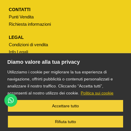
CONTATTI
Punti Vendita
Richiesta informazioni
LEGAL
Condizioni di vendita
Info Legali
Note Legali
Diamo valore alla tua privacy
Privacy
Utilizziamo i cookie per migliorare la tua esperienza di
navigazione, offrirti pubblicità o contenuti personalizzati e
analizzare il nostro traffico. Cliccando “Accetta tutti”,
acconsenti al nostro utilizzo dei cookie.
Politica sui cookie
®
TS DACOM
S.R.L. UNIPERSONALE P. IVA
Accettare tutto
03055900231 © COPYRIGHT 2025 TUTTI I
DIRITTI RISERVATI
Rifiuta tutto