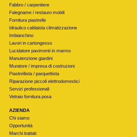
Fabbro / carpentiere
.
Falegname / restauro mobili
"
Fornitura piastrelle
V
Idraulico caldaista climatizzazione
E
Imbianchino
R
Lavori in cartongesso
S
Lucidatore pavimenti in marmo
O
Manutenzione giardini
"
Muratore / impresa di costruzioni
q
Piastrellista / parquettista
u
Riparazione piccoli elettrodomestici
Servizi professionali
a
Vetraio fornitura posa
n
t
AZIENDA
i
Chi siamo
t
Opportunità
à
Marchi trattati