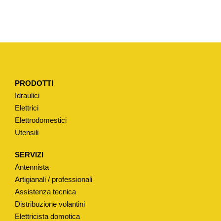
A
T
E
R
U
N
PRODOTTI
I
Idraulici
V
Elettrici
E
Elettrodomestici
R
Utensili
S
A
SERVIZI
L
Antennista
E
Artigianali / professionali
M
Assistenza tecnica
Distribuzione volantini
O
Elettricista domotica
D