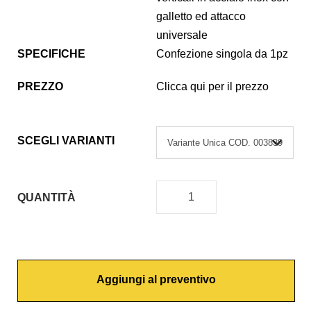
galletto ed attacco
universale
SPECIFICHE
Confezione singola da 1pz
PREZZO
Clicca qui per il prezzo
SCEGLI VARIANTI
QUANTITÀ
C
O
P
R
Aggiungi al preventivo
I
W