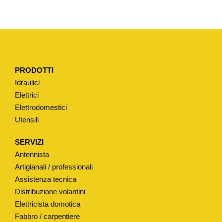
T
E
R
T
I
PRODOTTI
P
Idraulici
O
Elettrici
U
Elettrodomestici
N
Utensili
I
V
SERVIZI
E
Antennista
R
Artigianali / professionali
S
Assistenza tecnica
Distribuzione volantini
A
Elettricista domotica
L
Fabbro / carpentiere
E