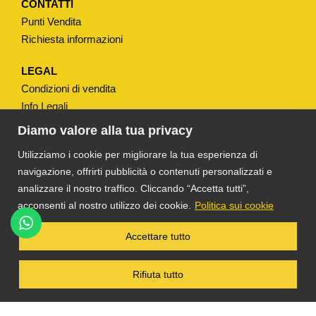
t
CONTATTI
Punti Vendita
à
Richiesta informazioni
LEGAL
Condizioni di vendita
Info Legali
Note Legali
Diamo valore alla tua privacy
Privacy
Utilizziamo i cookie per migliorare la tua esperienza di
navigazione, offrirti pubblicità o contenuti personalizzati e
analizzare il nostro traffico. Cliccando “Accetta tutti”,
acconsenti al nostro utilizzo dei cookie.
Politica sui cookie
®
TS DACOM
S.R.L. UNIPERSONALE P. IVA
Accettare tutto
03055900231 © COPYRIGHT 2025 TUTTI I
DIRITTI RISERVATI
Rifiuta tutto