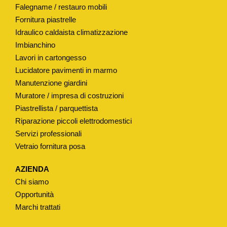
Falegname / restauro mobili
M
Fornitura piastrelle
O
Idraulico caldaista climatizzazione
D
Imbianchino
.
Lavori in cartongesso
"
Lucidatore pavimenti in marmo
R
Manutenzione giardini
O
Muratore / impresa di costruzioni
M
Piastrellista / parquettista
A
Riparazione piccoli elettrodomestici
Servizi professionali
"
Vetraio fornitura posa
q
u
AZIENDA
a
Chi siamo
n
Opportunità
t
Marchi trattati
i