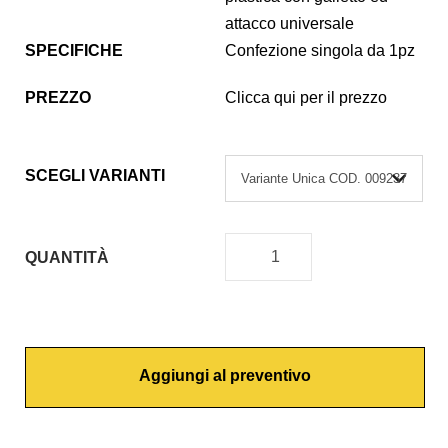
attacco universale
SPECIFICHE
Confezione singola da 1pz
PREZZO
Clicca qui per il prezzo
SCEGLI VARIANTI
QUANTITÀ
C
O
P
R
Aggiungi al preventivo
I
W
A