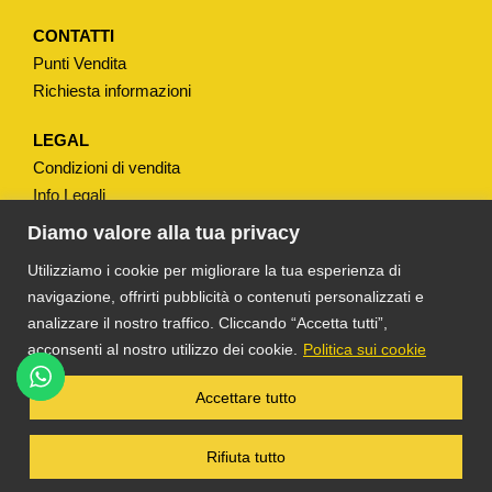
t
i
CONTATTI
Punti Vendita
t
Richiesta informazioni
à
LEGAL
Condizioni di vendita
Info Legali
Note Legali
Diamo valore alla tua privacy
Privacy
Utilizziamo i cookie per migliorare la tua esperienza di
navigazione, offrirti pubblicità o contenuti personalizzati e
analizzare il nostro traffico. Cliccando “Accetta tutti”,
acconsenti al nostro utilizzo dei cookie.
Politica sui cookie
®
TS DACOM
S.R.L. UNIPERSONALE P. IVA
Accettare tutto
03055900231 © COPYRIGHT 2025 TUTTI I
DIRITTI RISERVATI
Rifiuta tutto