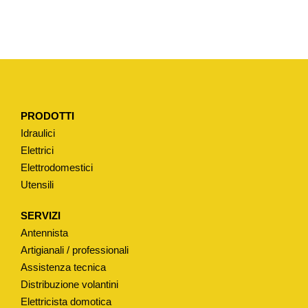
A
T
E
R
T
I
PRODOTTI
P
Idraulici
O
Elettrici
U
Elettrodomestici
N
Utensili
I
V
SERVIZI
E
Antennista
R
Artigianali / professionali
S
Assistenza tecnica
Distribuzione volantini
A
Elettricista domotica
L