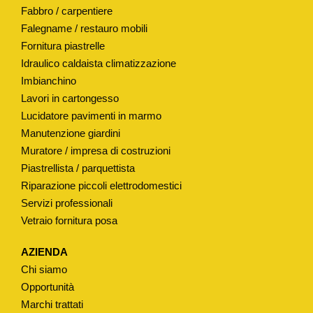
Fabbro / carpentiere
E
Falegname / restauro mobili
M
Fornitura piastrelle
O
Idraulico caldaista climatizzazione
D
Imbianchino
.
Lavori in cartongesso
"
Lucidatore pavimenti in marmo
C
Manutenzione giardini
I
Muratore / impresa di costruzioni
G
Piastrellista / parquettista
N
Riparazione piccoli elettrodomestici
Servizi professionali
O
Vetraio fornitura posa
"
q
AZIENDA
u
Chi siamo
a
Opportunità
n
Marchi trattati