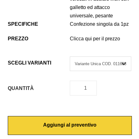
galletto ed attacco
universale, pesante
SPECIFICHE
Confezione singola da 1pz
PREZZO
Clicca qui per il prezzo
SCEGLI VARIANTI
QUANTITÀ
C
O
P
R
Aggiungi al preventivo
I
W