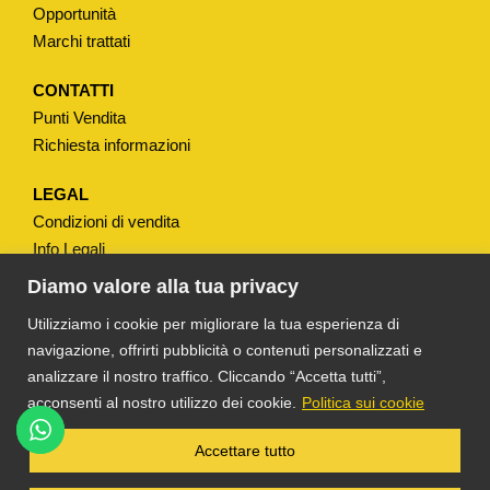
E
Opportunità
T
Marchi trattati
T
O
CONTATTI
Punti Vendita
q
Richiesta informazioni
u
a
LEGAL
n
Condizioni di vendita
t
Info Legali
i
Note Legali
Diamo valore alla tua privacy
t
Privacy
Utilizziamo i cookie per migliorare la tua esperienza di
à
navigazione, offrirti pubblicità o contenuti personalizzati e
analizzare il nostro traffico. Cliccando “Accetta tutti”,
acconsenti al nostro utilizzo dei cookie.
Politica sui cookie
®
TS DACOM
S.R.L. UNIPERSONALE P. IVA
Accettare tutto
03055900231 © COPYRIGHT 2025 TUTTI I