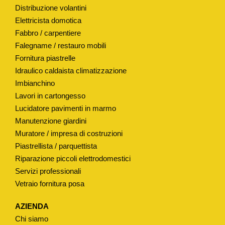
Distribuzione volantini
M
Elettricista domotica
O
Fabbro / carpentiere
D
Falegname / restauro mobili
.
Fornitura piastrelle
"
Idraulico caldaista climatizzazione
I
Imbianchino
R
Lavori in cartongesso
I
Lucidatore pavimenti in marmo
L
Manutenzione giardini
"
Muratore / impresa di costruzioni
C
Piastrellista / parquettista
O
Riparazione piccoli elettrodomestici
Servizi professionali
N
Vetraio fornitura posa
T
U
AZIENDA
B
Chi siamo