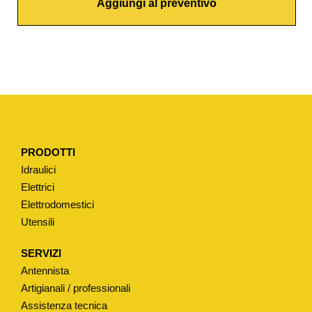
Aggiungi al preventivo
I
W
A
T
E
R
T
I
PRODOTTI
P
Idraulici
O
Elettrici
"
Elettrodomestici
S
Utensili
C
A
SERVIZI
L
Antennista
A
Artigianali / professionali
"
Assistenza tecnica