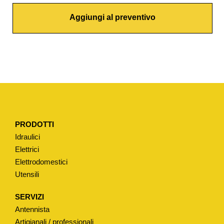
R
Aggiungi al preventivo
I
W
A
T
E
R
T
I
PRODOTTI
P
Idraulici
O
Elettrici
"
Elettrodomestici
I
Utensili
D
E
SERVIZI
A
Antennista
L
Artigianali / professionali