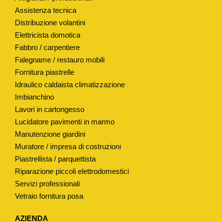
S
Assistenza tecnica
Distribuzione volantini
T
Elettricista domotica
A
Fabbro / carpentiere
N
Falegname / restauro mobili
D
Fornitura piastrelle
A
Idraulico caldaista climatizzazione
R
Imbianchino
D
Lavori in cartongesso
"
Lucidatore pavimenti in marmo
M
Manutenzione giardini
O
Muratore / impresa di costruzioni
D
Piastrellista / parquettista
.
Riparazione piccoli elettrodomestici
Servizi professionali
"
Vetraio fornitura posa
C
O
AZIENDA