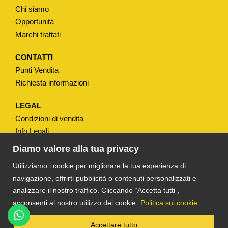
N
Chi siamo
C
Opportunità
A
Marchi trattati
B
U
CONTATTI
Punti Vendita
G
Richiesta informazioni
A
T
LEGAL
T
Condizioni di vendita
I
Info Legali
"
Note Legali
Diamo valore alla tua privacy
C
Privacy
Utilizziamo i cookie per migliorare la tua esperienza di
O
navigazione, offrirti pubblicità o contenuti personalizzati e
L
analizzare il nostro traffico. Cliccando “Accetta tutti”,
O
acconsenti al nostro utilizzo dei cookie.
Politica sui cookie
R
E
®
TS DACOM
S.R.L. UNIPERSONALE P. IVA
Accettare tutto