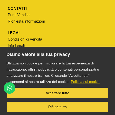
n
t
CONTATTI
Punti Vendita
i
Richiesta informazioni
t
à
LEGAL
Condizioni di vendita
Info Legali
Note Legali
Diamo valore alla tua privacy
Privacy
Utilizziamo i cookie per migliorare la tua esperienza di
navigazione, offrirti pubblicità o contenuti personalizzati e
analizzare il nostro traffico. Cliccando “Accetta tutti”,
acconsenti al nostro utilizzo dei cookie.
Politica sui cookie
®
TS DACOM
S.R.L. UNIPERSONALE P. IVA
Accettare tutto
03055900231 © COPYRIGHT 2025 TUTTI I
DIRITTI RISERVATI
Rifiuta tutto