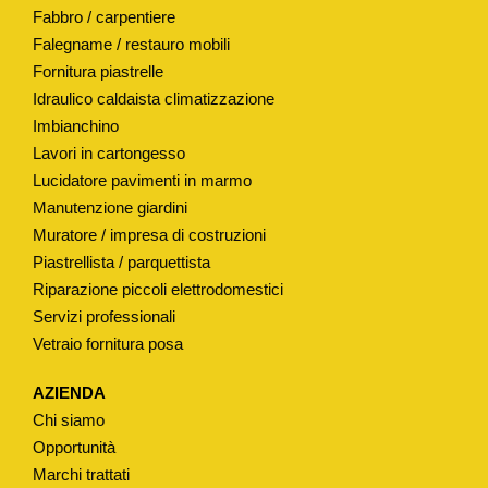
Fabbro / carpentiere
O
Falegname / restauro mobili
D
Fornitura piastrelle
.
Idraulico caldaista climatizzazione
"
Imbianchino
E
Lavori in cartongesso
R
Lucidatore pavimenti in marmo
I
Manutenzione giardini
K
Muratore / impresa di costruzioni
A
Piastrellista / parquettista
P
Riparazione piccoli elettrodomestici
Servizi professionali
R
Vetraio fornitura posa
O
"
AZIENDA
q
Chi siamo
u
Opportunità
a
Marchi trattati