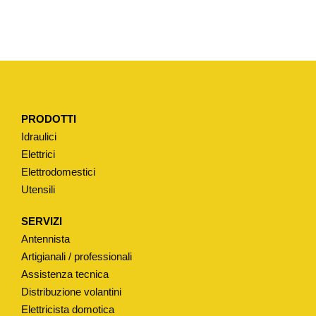
A
T
E
R
T
I
PRODOTTI
P
Idraulici
O
Elettrici
"
Elettrodomestici
H
Utensili
A
T
SERVIZI
R
Antennista
I
Artigianali / professionali
A
Assistenza tecnica
Distribuzione volantini
"
Elettricista domotica
M