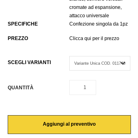
cromate ad espansione,
attacco universale
SPECIFICHE
Confezione singola da 1pz
PREZZO
Clicca qui per il prezzo
SCEGLI VARIANTI
QUANTITÀ
C
O
P
R
Aggiungi al preventivo
I
W