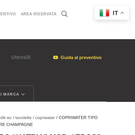
IT
ENTIVO
AREA RISERVATA
Utensili
Guida al preventivo
I MARCA
dili wc / tavolette / copriwater
/ COPRIWATER TIPO
LORE CHAMPAGNE