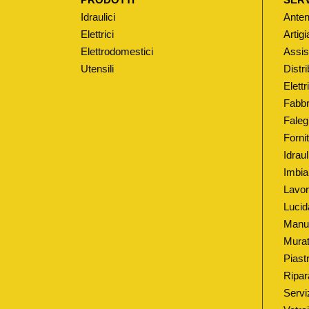
Idraulici
Anten
Elettrici
Artigi
Elettrodomestici
Assis
Utensili
Distri
Elett
Fabbr
Faleg
Fornit
Idrau
Imbia
Lavor
Lucid
Manut
Murat
Piastr
Ripar
Serviz