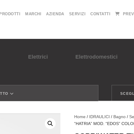
PRODOTTI
MARCHI
AZIENDA
SERVIZI
CONTATTI
PREV
Elettrici
Elettrodomestici
OTTO
SCEGL
Home
/
IDRAULICI
/
Bagno
/
Se
“HATRIA” MOD. “EDOS” CO