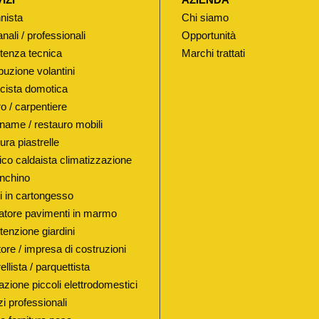
P
nista
Chi siamo
O
anali / professionali
Opportunità
"
tenza tecnica
Marchi trattati
H
buzione volantini
A
ricista domotica
T
o / carpentiere
R
name / restauro mobili
I
ura piastrelle
A
lico caldaista climatizzazione
"
nchino
M
i in cartongesso
atore pavimenti in marmo
O
enzione giardini
D
ore / impresa di costruzioni
.
ellista / parquettista
"
azione piccoli elettrodomestici
E
i professionali
D