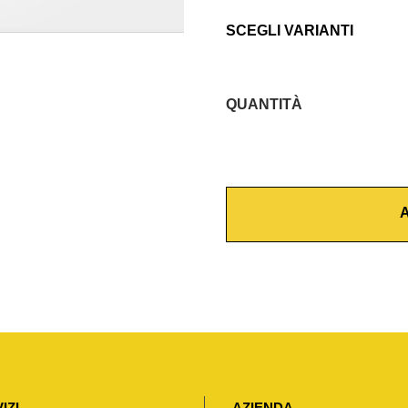
SCEGLI VARIANTI
QUANTITÀ
C
O
P
R
A
I
W
A
T
E
R
T
I
IZI
AZIENDA