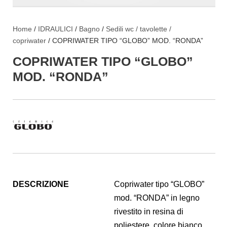
Home
/
IDRAULICI
/
Bagno
/
Sedili wc / tavolette /
copriwater
/ COPRIWATER TIPO “GLOBO” MOD. “RONDA”
COPRIWATER TIPO “GLOBO”
MOD. “RONDA”
DESCRIZIONE
Copriwater tipo “GLOBO”
mod. “RONDA” in legno
rivestito in resina di
poliestere, colore bianco