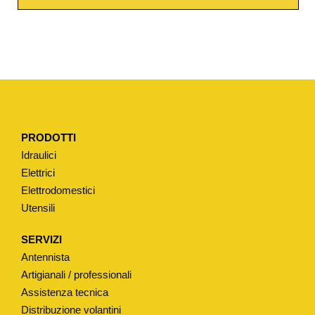
W
A
T
E
R
T
I
PRODOTTI
P
Idraulici
O
Elettrici
"
Elettrodomestici
G
Utensili
L
O
SERVIZI
B
Antennista
O
Artigianali / professionali
"
Assistenza tecnica
Distribuzione volantini
M