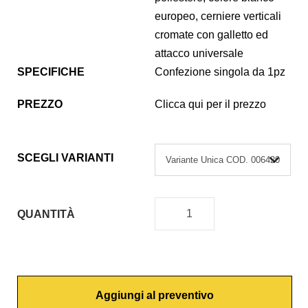
europeo, cerniere verticali
cromate con galletto ed
attacco universale
SPECIFICHE
Confezione singola da 1pz
PREZZO
Clicca qui per il prezzo
SCEGLI VARIANTI
QUANTITÀ
C
O
P
R
Aggiungi al preventivo
I