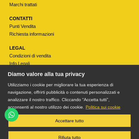
t
Marchi trattati
à
CONTATTI
Punti Vendita
Richiesta informazioni
LEGAL
Condizioni di vendita
Info Legali
Note Legali
Diamo valore alla tua privacy
Privacy
Utilizziamo i cookie per migliorare la tua esperienza di
navigazione, offrirti pubblicità o contenuti personalizzati e
analizzare il nostro traffico. Cliccando “Accetta tutti”,
acconsenti al nostro utilizzo dei cookie.
Politica sui cookie
®
TS DACOM
S.R.L. UNIPERSONALE P. IVA
Accettare tutto
03055900231 © COPYRIGHT 2025 TUTTI I
DIRITTI RISERVATI
Rifiuta tutto