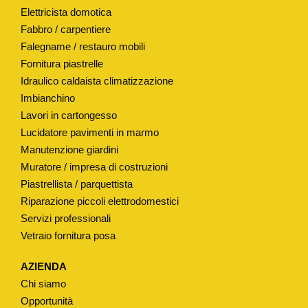
Elettricista domotica
O
Fabbro / carpentiere
D
Falegname / restauro mobili
.
Fornitura piastrelle
"
Idraulico caldaista climatizzazione
R
Imbianchino
O
Lavori in cartongesso
N
Lucidatore pavimenti in marmo
D
Manutenzione giardini
A
Muratore / impresa di costruzioni
"
Piastrellista / parquettista
q
Riparazione piccoli elettrodomestici
Servizi professionali
u
Vetraio fornitura posa
a
n
AZIENDA
t
Chi siamo
i
Opportunità