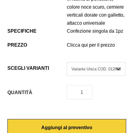
colore noce scuro, cerniere
verticali dorate con galletto,
attacco universale
SPECIFICHE
Confezione singola da 1pz
PREZZO
Clicca qui per il prezzo
SCEGLI VARIANTI
QUANTITÀ
C
O
P
R
Aggiungi al preventivo
I