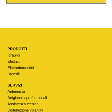
W
A
T
E
R
T
I
PRODOTTI
P
Idraulici
O
Elettrici
"
Elettrodomestici
D
Utensili
E
V
SERVIZI
O
Antennista
N
Artigianali / professionali
&
Assistenza tecnica
Distribuzione volantini
D