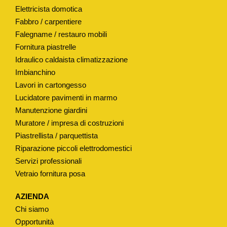
Elettricista domotica
E
Fabbro / carpentiere
V
Falegname / restauro mobili
O
Fornitura piastrelle
N
Idraulico caldaista climatizzazione
"
Imbianchino
q
Lavori in cartongesso
u
Lucidatore pavimenti in marmo
a
Manutenzione giardini
n
Muratore / impresa di costruzioni
t
Piastrellista / parquettista
i
Riparazione piccoli elettrodomestici
Servizi professionali
t
Vetraio fornitura posa
à
AZIENDA
Chi siamo
Opportunità