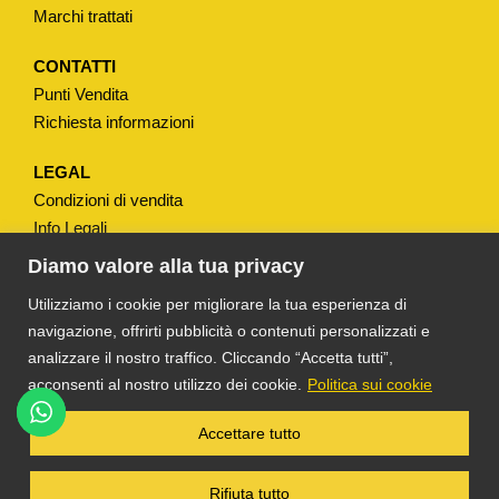
Marchi trattati
CONTATTI
Punti Vendita
Richiesta informazioni
LEGAL
Condizioni di vendita
Info Legali
Note Legali
Diamo valore alla tua privacy
Privacy
Utilizziamo i cookie per migliorare la tua esperienza di
navigazione, offrirti pubblicità o contenuti personalizzati e
analizzare il nostro traffico. Cliccando “Accetta tutti”,
acconsenti al nostro utilizzo dei cookie.
Politica sui cookie
®
TS DACOM
S.R.L. UNIPERSONALE P. IVA
Accettare tutto
03055900231 © COPYRIGHT 2025 TUTTI I
DIRITTI RISERVATI
Rifiuta tutto