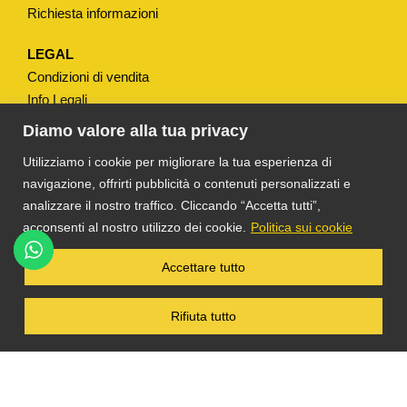
Richiesta informazioni
LEGAL
Condizioni di vendita
Info Legali
Note Legali
Diamo valore alla tua privacy
Privacy
Utilizziamo i cookie per migliorare la tua esperienza di
navigazione, offrirti pubblicità o contenuti personalizzati e
analizzare il nostro traffico. Cliccando “Accetta tutti”,
acconsenti al nostro utilizzo dei cookie.
Politica sui cookie
®
TS DACOM
S.R.L. UNIPERSONALE P. IVA
Accettare tutto
03055900231 © COPYRIGHT 2025 TUTTI I
DIRITTI RISERVATI
Rifiuta tutto