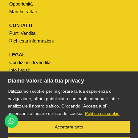
u
Opportunità
a
Marchi trattati
n
t
CONTATTI
Punti Vendita
i
Richiesta informazioni
t
à
LEGAL
Condizioni di vendita
Info Legali
Note Legali
Diamo valore alla tua privacy
Privacy
Utilizziamo i cookie per migliorare la tua esperienza di
navigazione, offrirti pubblicità o contenuti personalizzati e
analizzare il nostro traffico. Cliccando “Accetta tutti”,
acconsenti al nostro utilizzo dei cookie.
Politica sui cookie
®
TS DACOM
S.R.L. UNIPERSONALE P. IVA
Accettare tutto
03055900231 © COPYRIGHT 2025 TUTTI I