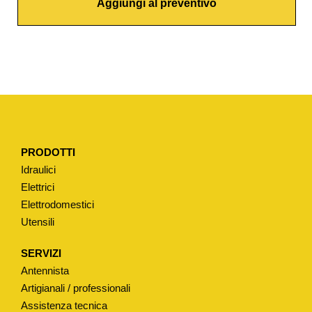
Aggiungi al preventivo
I
W
A
T
E
R
T
I
PRODOTTI
P
Idraulici
O
Elettrici
"
Elettrodomestici
C
Utensili
A
T
SERVIZI
A
Antennista
L
Artigianali / professionali
A
Assistenza tecnica