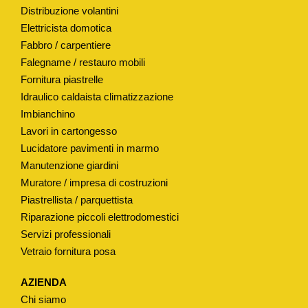
Distribuzione volantini
N
Elettricista domotica
O
Fabbro / carpentiere
"
Falegname / restauro mobili
M
Fornitura piastrelle
O
Idraulico caldaista climatizzazione
D
Imbianchino
.
Lavori in cartongesso
"
Lucidatore pavimenti in marmo
E
Manutenzione giardini
S
Muratore / impresa di costruzioni
E
Piastrellista / parquettista
D
Riparazione piccoli elettrodomestici
Servizi professionali
R
Vetraio fornitura posa
A
"
AZIENDA
q
Chi siamo