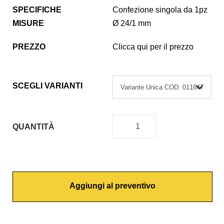
SPECIFICHE
Confezione singola da 1pz
MISURE
Ø 24/1 mm
PREZZO
Clicca qui per il prezzo
SCEGLI VARIANTI
QUANTITÀ
C
H
I
A
Aggiungi al preventivo
V
E
P