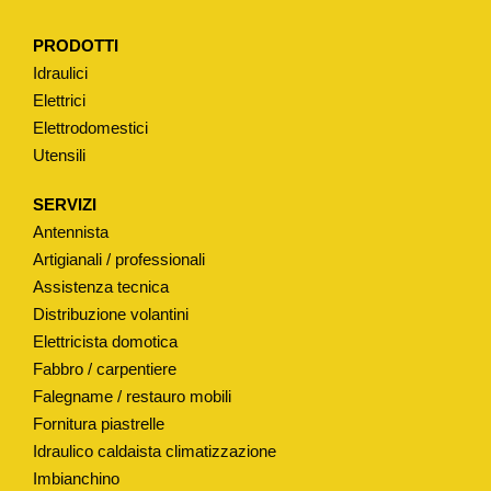
I
PRODOTTI
N
Idraulici
N
Elettrici
Y
Elettrodomestici
L
Utensili
O
N
SERVIZI
q
Antennista
u
Artigianali / professionali
a
Assistenza tecnica
Distribuzione volantini
n
Elettricista domotica
t
Fabbro / carpentiere
i
Falegname / restauro mobili
t
Fornitura piastrelle
à
Idraulico caldaista climatizzazione
Imbianchino