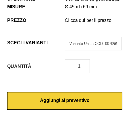
MISURE
Ø 45 x h 69 mm
PREZZO
Clicca qui per il prezzo
SCEGLI VARIANTI
QUANTITÀ
C
A
R
T
Aggiungi al preventivo
U
C
C
I