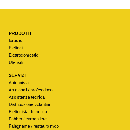
A
P
E
R
PRODOTTI
M
Idraulici
I
Elettrici
X
Elettrodomestici
T
Utensili
I
P
SERVIZI
O
Antennista
"
Artigianali / professionali
S
Assistenza tecnica
Distribuzione volantini
I
Elettricista domotica
G
Fabbro / carpentiere
N
Falegname / restauro mobili
O