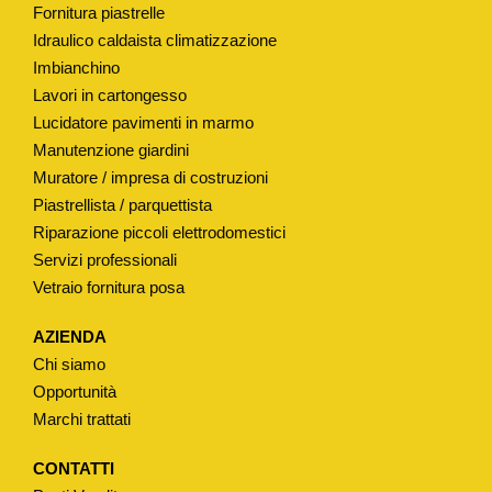
Fornitura piastrelle
R
Idraulico caldaista climatizzazione
I
Imbianchino
N
Lavori in cartongesso
I
Lucidatore pavimenti in marmo
"
Manutenzione giardini
Ø
Muratore / impresa di costruzioni
4
Piastrellista / parquettista
5
Riparazione piccoli elettrodomestici
Servizi professionali
M
Vetraio fornitura posa
M
q
AZIENDA
u
Chi siamo
a
Opportunità
n
Marchi trattati
t
i
CONTATTI