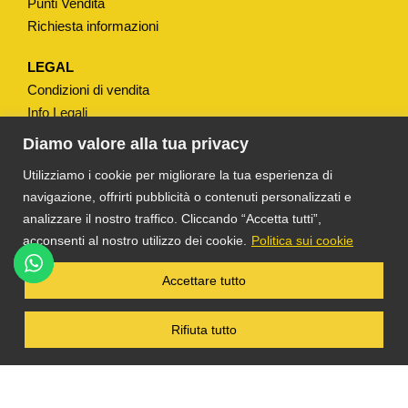
Punti Vendita
t
Richiesta informazioni
à
LEGAL
Condizioni di vendita
Info Legali
Note Legali
Diamo valore alla tua privacy
Privacy
Utilizziamo i cookie per migliorare la tua esperienza di
navigazione, offrirti pubblicità o contenuti personalizzati e
analizzare il nostro traffico. Cliccando “Accetta tutti”,
acconsenti al nostro utilizzo dei cookie.
Politica sui cookie
®
TS DACOM
S.R.L. UNIPERSONALE P. IVA
Accettare tutto
03055900231 © COPYRIGHT 2025 TUTTI I
DIRITTI RISERVATI
Rifiuta tutto