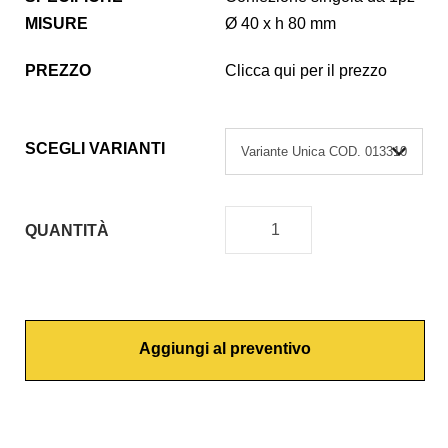
MISURE
Ø 40 x h 80 mm
PREZZO
Clicca qui per il prezzo
SCEGLI VARIANTI
QUANTITÀ
C
A
R
T
Aggiungi al preventivo
U
C
C
I