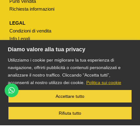
Punti Vendita
i
Richiesta informazioni
t
à
LEGAL
Condizioni di vendita
Info Legali
Note Legali
Diamo valore alla tua privacy
Privacy
Utilizziamo i cookie per migliorare la tua esperienza di
navigazione, offrirti pubblicità o contenuti personalizzati e
analizzare il nostro traffico. Cliccando “Accetta tutti”,
acconsenti al nostro utilizzo dei cookie.
Politica sui cookie
®
TS DACOM
S.R.L. UNIPERSONALE P. IVA
Accettare tutto
03055900231 © COPYRIGHT 2025 TUTTI I
DIRITTI RISERVATI
Rifiuta tutto