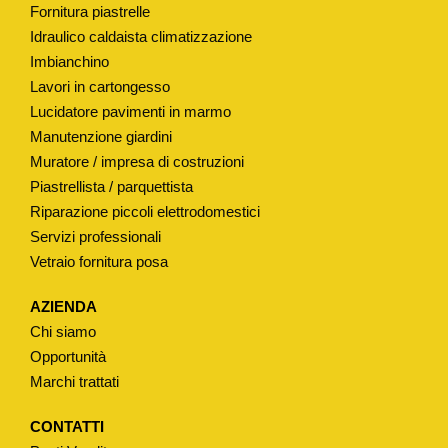
Fornitura piastrelle
"
Idraulico caldaista climatizzazione
Ø
Imbianchino
4
Lavori in cartongesso
0
Lucidatore pavimenti in marmo
M
Manutenzione giardini
M
Muratore / impresa di costruzioni
H
Piastrellista / parquettista
8
Riparazione piccoli elettrodomestici
Servizi professionali
0
Vetraio fornitura posa
M
M
AZIENDA
q
Chi siamo
u
Opportunità
a
Marchi trattati
n
t
CONTATTI