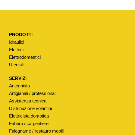
A
P
E
R
PRODOTTI
M
Idraulici
I
Elettrici
X
Elettrodomestici
T
Utensili
I
P
SERVIZI
O
Antennista
"
Artigianali / professionali
S
Assistenza tecnica
Distribuzione volantini
A
Elettricista domotica
V
Fabbro / carpentiere
I
Falegname / restauro mobili
L