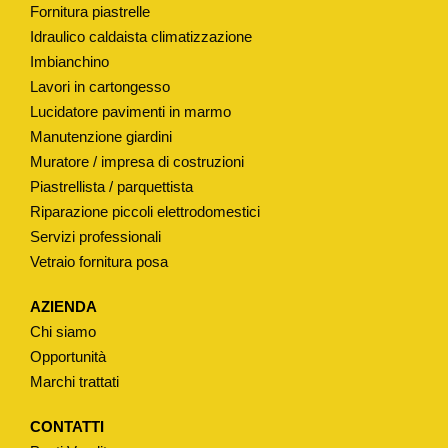
Fornitura piastrelle
I
Idraulico caldaista climatizzazione
"
Imbianchino
Ø
Lavori in cartongesso
3
Lucidatore pavimenti in marmo
5
Manutenzione giardini
M
Muratore / impresa di costruzioni
M
Piastrellista / parquettista
H
Riparazione piccoli elettrodomestici
Servizi professionali
7
Vetraio fornitura posa
1
M
AZIENDA
M
Chi siamo
q
Opportunità
u
Marchi trattati
a
n
CONTATTI