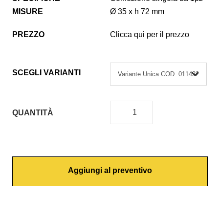
MISURE
Ø 35 x h 72 mm
PREZZO
Clicca qui per il prezzo
SCEGLI VARIANTI
QUANTITÀ
C
A
R
T
Aggiungi al preventivo
U
C
C
I