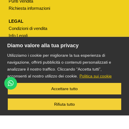
Punti Vendita
t
Richiesta informazioni
i
t
LEGAL
à
Condizioni di vendita
Info Legali
Note Legali
Diamo valore alla tua privacy
Privacy
Utilizziamo i cookie per migliorare la tua esperienza di
navigazione, offrirti pubblicità o contenuti personalizzati e
analizzare il nostro traffico. Cliccando “Accetta tutti”,
acconsenti al nostro utilizzo dei cookie.
Politica sui cookie
®
TS DACOM
S.R.L. UNIPERSONALE P. IVA
Accettare tutto
03055900231 © COPYRIGHT 2025 TUTTI I
DIRITTI RISERVATI
Rifiuta tutto