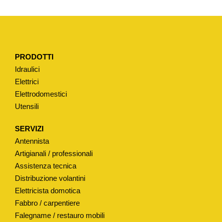
A
P
E
R
PRODOTTI
M
Idraulici
I
Elettrici
X
Elettrodomestici
T
Utensili
I
P
SERVIZI
O
Antennista
"
Artigianali / professionali
N
Assistenza tecnica
Distribuzione volantini
O
Elettricista domotica
B
Fabbro / carpentiere
I
Falegname / restauro mobili
L