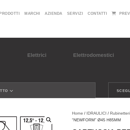
PRODOTTI
MARCHI
AZIENDA
SERVIZI
CONTATTI
PREV
Elettrici
Elettrodomestici
OTTO
SCEGL
Home
/
IDRAULICI
/
Rubinetter
“NEWFORM” Ø45 H85MM