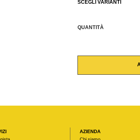
SCEGLI VARIANTI
QUANTITÀ
C
A
R
T
A
U
C
C
I
A
P
E
R
IZI
AZIENDA
M
nista
Chi siamo