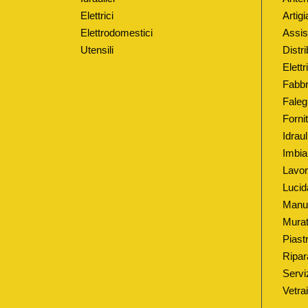
Elettrici
Artigi
Elettrodomestici
Assis
Utensili
Distri
Elett
Fabbr
Faleg
Fornit
Idrau
Imbia
Lavor
Lucid
Manut
Murat
Piastr
Ripar
Serviz
Vetra