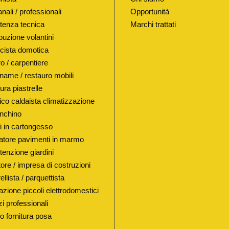
I
anali / professionali
Opportunità
X
tenza tecnica
Marchi trattati
T
buzione volantini
I
ricista domotica
P
o / carpentiere
O
name / restauro mobili
"
ura piastrelle
N
lico caldaista climatizzazione
E
nchino
W
i in cartongesso
atore pavimenti in marmo
F
enzione giardini
O
ore / impresa di costruzioni
R
ellista / parquettista
M
azione piccoli elettrodomestici
"
i professionali
Ø
io fornitura posa
4